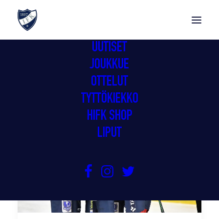
UUTISET
JOUKKUE
OTTELUT
TYTTÖKIEKKO
HIFK SHOP
LIPUT