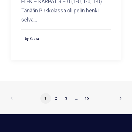
HIFK – KÄRPÄT 3 – 0 (1-0, 1-0, 1-0)
Tänään Pirkkolassa oli pelin henki
selvä…
by Saara
1
2
3
…
15