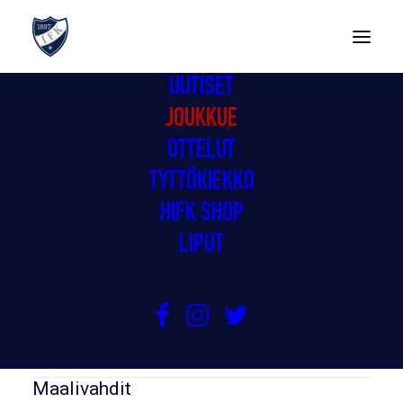
UUTISET
JOUKKUE
JOUKKUE
OTTELUT
TYTTÖKIEKKO
HIFK SHOP
LIPUT
Maalivahdit
Puolustajat
Hyökkääjät
Staff
Maalivahdit