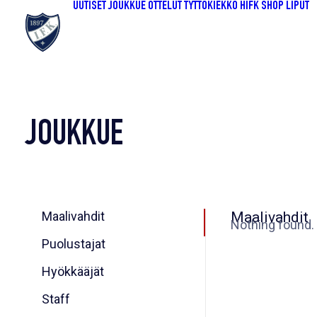
UUTISET
JOUKKUE
OTTELUT
TYTTÖKIEKKO
HIFK SHOP
LIPUT
JOUKKUE
Maalivahdit
Maalivahdit
Nothing found.
Puolustajat
Hyökkääjät
Staff