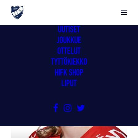
UUTISET
JOUKKUE
OTTELUT
TYTTÖKIEKKO
HIFK SHOP
LIPUT