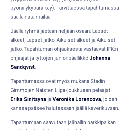
pyöräilykypärä käy). Tarvittaessa tapahtumassa
saa lainata mailaa.
Jäällä ryhmä jaetaan neljään osaan: Lapset
alkeet, Lapset jatko, Aikuiset alkeet ja Aikuiset
jatko. Tapahtuman ohjauksesta vastaavat IFK:n
ohjaajat ja tyttöjen junioripäällikkö
Johanna
Sandqvist
.
Tapahtumassa ovat myös mukana Stadin
Gimmojen Naisten Liiga-joukkueen pelaajat
Erika Sinitsyna
ja
Veronika Lorencova
, joiden
kanssa pääsee halutessaan jäällä kaverikuvaan.
Tapahtumaan saavutaan jäähallin parkkipaikan