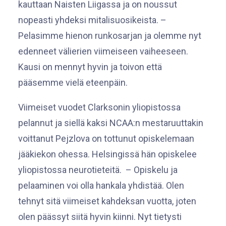
kauttaan Naisten Liigassa ja on noussut
nopeasti yhdeksi mitalisuosikeista. –
Pelasimme hienon runkosarjan ja olemme nyt
edenneet välierien viimeiseen vaiheeseen.
Kausi on mennyt hyvin ja toivon että
pääsemme vielä eteenpäin.
Viimeiset vuodet Clarksonin yliopistossa
pelannut ja siellä kaksi NCAA:n mestaruuttakin
voittanut Pejzlova on tottunut opiskelemaan
jääkiekon ohessa. Helsingissä hän opiskelee
yliopistossa neurotieteitä. – Opiskelu ja
pelaaminen voi olla hankala yhdistää. Olen
tehnyt sitä viimeiset kahdeksan vuotta, joten
olen päässyt siitä hyvin kiinni. Nyt tietysti