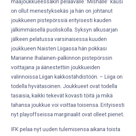
maajoukkueessakin pelaavalle ”Mishalle” kausi
on ollut menestyksekäs ja hän on johtanut
joukkueen pistepörssiä erityisesti kauden
jälkimmäisellä puoliskolla. Syksyn alkusarjan
jälkeen pelatussa varsinaisessa kuuden
joukkueen Naisten Liigassa hän pokkasi
Marianne Ihalainen-palkinnon pistepörssin
voittajana ja äänestettiin joukkueiden
valinnoissa Liigan kakkostähdistöön. – Liiga on
todella hyvätasoinen. Joukkueet ovat todella
tasaisia, kaikki tekevät kovasti töitä ja mikä
tahansa joukkue voi voittaa toisensa. Erityisesti
nyt playoffseissa marginaalit ovat olleet pienet.
IFK pelaa nyt uuden tulemisensa aikana toista