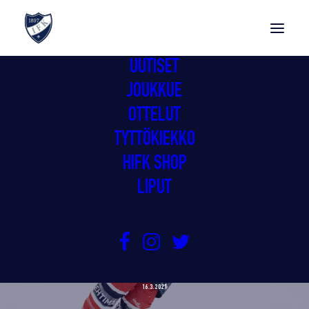
UUTISET
JOUKKUE
OTTELUT
TYTTÖKIEKKO
HIFK SHOP
LIPUT
PEJZLOVA ELÄÄ UNELMAANSA
SUOMESSA
16.3.2021