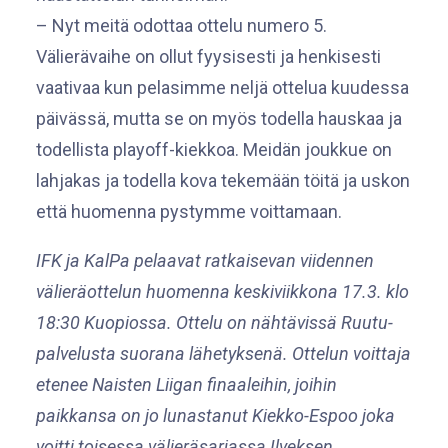
– Nyt meitä odottaa ottelu numero 5.
Välierävaihe on ollut fyysisesti ja henkisesti
vaativaa kun pelasimme neljä ottelua kuudessa
päivässä, mutta se on myös todella hauskaa ja
todellista playoff-kiekkoa. Meidän joukkue on
lahjakas ja todella kova tekemään töitä ja uskon
että huomenna pystymme voittamaan.
IFK ja KalPa pelaavat ratkaisevan viidennen
välieräottelun huomenna keskiviikkona 17.3. klo
18:30 Kuopiossa. Ottelu on nähtävissä Ruutu-
palvelusta suorana lähetyksenä. Ottelun voittaja
etenee Naisten Liigan finaaleihin, joihin
paikkansa on jo lunastanut Kiekko-Espoo joka
voitti toisessa välieräsarjassa Ilveksen.