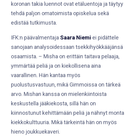
koronan takia luennot ovat etäluentoja ja täytyy
tehdä paljon omatoimista opiskelua sekä
edistää tutkimusta.
IFK:n päävalmentaja
Saara Niemi
ei pidättele
sanojaan analysoidessaan tsekkihyökkääjänsä
osaamista. – Misha on erittäin taitava pelaaja,
ymmärtää peliä ja on kiekollisena aina
vaarallinen. Hän kantaa myös
puolustusvastuun, mikä Gimmoissa on tärkeä
arvo. Mishan kanssa on mielenkiintoista
keskustella jääkiekosta, sillä hän on
kiinnostunut kehittämään peliä ja nähnyt monta
kiekkokulttuuria. Mikä tärkeintä hän on myös
hieno joukkuekaveri.