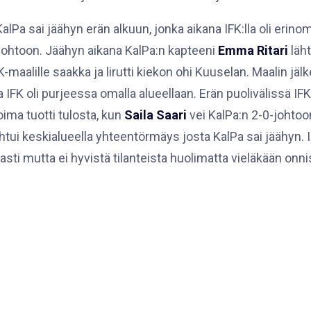
lPa sai jäähyn erän alkuun, jonka aikana IFK:lla oli erino
ohtoon. Jäähyn aikana KalPa:n kapteeni
Emma Ritari
läh
K-maalille saakka ja lirutti kiekon ohi Kuuselan. Maalin jäl
a IFK oli purjeessa omalla alueellaan. Erän puolivälissä IFK:
oima tuotti tulosta, kun
Saila Saari
vei KalPa:n 2-0-johtoo
tui keskialueella yhteentörmäys josta KalPa sai jäähyn. I
asti mutta ei hyvistä tilanteista huolimatta vieläkään on
takana. Erä päättyi lukemiin 2-0. Torjunnat erässä Ranne
 erän alkupuolella molemmat joukkueet saivat yhdet kak
n eli KalPa:n jäähyn aikana IFK vihdoin onnistui maalinte
Michaela Pejzlova
, joka kavensi
Miressa Mäkelän
lauka
ukemiksi 2-1. Seuraavan maalin teki kuitenkin KalPa ja Holo
jassa 55:42. Kun kolmatta erää oli jäljellä enää vajaa kol