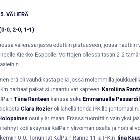
5. VÄLIERÄ
(0-0, 2-0, 1-1)
sessa välieräsarjassa edettiin pisteeseen, jossa haettiin
nneelle Kiekko-Espoolle. Voittojen ollessa tasan 2-2 tämä
naaleihin.
en erä oli vauhdikasta peliä jossa molemmilla joukkueill
FK:n parhaat paikat siunaantuivat kapteeni
Karoliina Rant
alPa:n
Tiina Ranteen
kanssa sekä
Emmanuelle Passardil
kiekosta
Clara Rozier
oli lähellä tehdä IFK:lle johtomaali
 Holopainen
osui ylärimaan. Erässä tuomittiin vain yksi jääh
li tehnyt kotiläksynsä KalPa:n ylivoiman osalta ja hoiti ali
lukemiin 0-0. Torjunnat KalPa:n Ranne 11 ja IFK:n
Iina Kuu