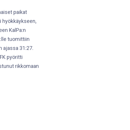
maiset paikat
ti hyökkäykseen,
keen KalPa:n
lle tuomittiin
n ajassa 31:27.
FK pyöritti
nistunut rikkomaan
 11 ja Kuusela 12.
siminuuttiset,
ossa. Ajassa 52:20
uksen
painen, joka
me minuuttia, IFK