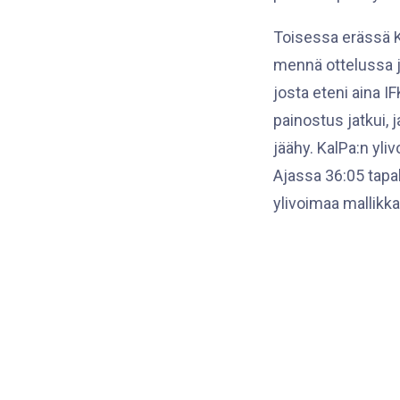
Toisessa erässä Ka
mennä ottelussa j
josta eteni aina IF
painostus jatkui, j
jäähy. KalPa:n yliv
Ajassa 36:05 tapah
ylivoimaa mallikka
kuparista Ranteen 
Ottelun kolmannen
joista jälkimmäise
maalintekijänä oli
jälkitilanteesta l
ohittaa Kuuselan a