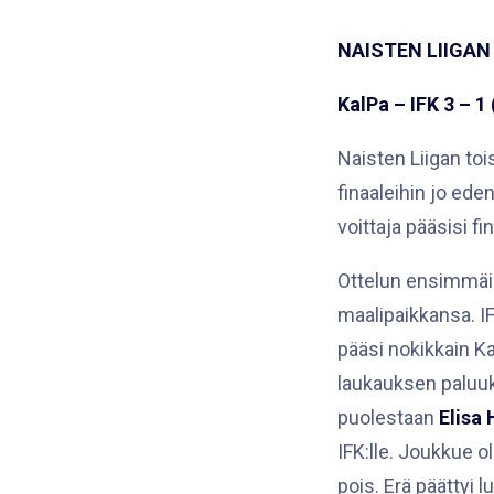
NAISTEN LIIGAN 
KalPa – IFK 3 – 1 
Naisten Liigan toi
finaaleihin jo ede
voittaja pääsisi fi
Ottelun ensimmäin
maalipaikkansa. I
pääsi nokikkain K
laukauksen paluu
puolestaan
Elisa
IFK:lle. Joukkue o
pois. Erä päättyi 