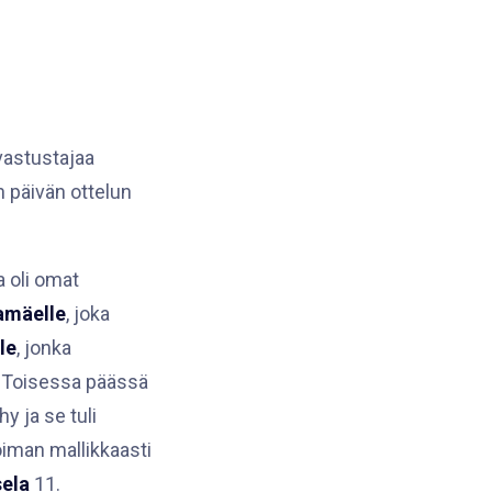
 vastustajaa
n päivän ottelun
a oli omat
amäelle
, joka
le
, jonka
n. Toisessa päässä
y ja se tuli
voiman mallikkaasti
sela
11.