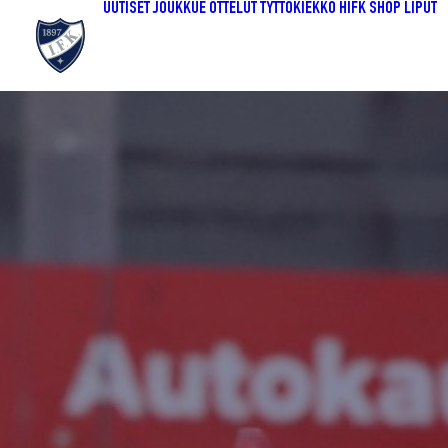
UUTISET
JOUKKUE
OTTELUT
TYTTÖKIEKKO
HIFK SHOP
LIPUT