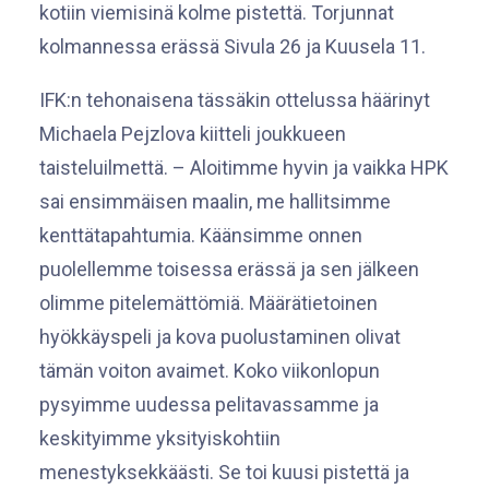
kotiin viemisinä kolme pistettä. Torjunnat
kolmannessa erässä Sivula 26 ja Kuusela 11.
IFK:n tehonaisena tässäkin ottelussa häärinyt
Michaela Pejzlova kiitteli joukkueen
taisteluilmettä. – Aloitimme hyvin ja vaikka HPK
sai ensimmäisen maalin, me hallitsimme
kenttätapahtumia. Käänsimme onnen
puolellemme toisessa erässä ja sen jälkeen
olimme pitelemättömiä. Määrätietoinen
hyökkäyspeli ja kova puolustaminen olivat
tämän voiton avaimet. Koko viikonlopun
pysyimme uudessa pelitavassamme ja
keskityimme yksityiskohtiin
menestyksekkäästi. Se toi kuusi pistettä ja