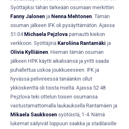
Syöttäjiksi tähän tärkeään osumaan merkittiin
Fanny Jalonen
ja
Nenna Mehtonen
. Tämän
osuman jälkeen IFK oli pysäyttämätön. Ajassa
51:04
Michaela Pejzlova
pamautti kiekon
verkkoon. Syöttäjinä
Karoliina Rantamäki
ja
Olivia Kylliäinen
. Hieman tämän osuman
jälkeen HPK käytti aikalisänsä ja yritti saada
puhallettua uskoa joukkueeseen. IFK ja
hyvässä pelivireessä tänäänkin ollut
ykköskenttä oli toista mieltä. Ajassa 52:48
Pejzlova teki ottelun toisen osumansa
vastustamattomalla laukauksella Rantamäen ja
Mikaela Saukkosen
syötöistä, 1-4. Nämä
lukemat säilyivät loppuun saakka ja stadilaisille