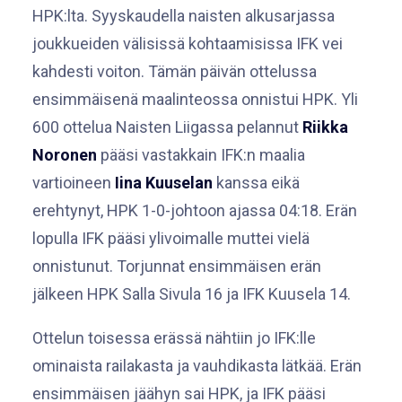
HPK:lta. Syyskaudella naisten alkusarjassa
joukkueiden välisissä kohtaamisissa IFK vei
kahdesti voiton. Tämän päivän ottelussa
ensimmäisenä maalinteossa onnistui HPK. Yli
600 ottelua Naisten Liigassa pelannut
Riikka
Noronen
pääsi vastakkain IFK:n maalia
vartioineen
Iina Kuuselan
kanssa eikä
erehtynyt, HPK 1-0-johtoon ajassa 04:18. Erän
lopulla IFK pääsi ylivoimalle muttei vielä
onnistunut. Torjunnat ensimmäisen erän
jälkeen HPK Salla Sivula 16 ja IFK Kuusela 14.
Ottelun toisessa erässä nähtiin jo IFK:lle
ominaista railakasta ja vauhdikasta lätkää. Erän
ensimmäisen jäähyn sai HPK, ja IFK pääsi