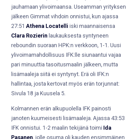
jauhamaan ylivoimaansa. Useamman yrityksen
jälkeen Gimmat vihdoin onnistui, kun ajassa
27:51
Athena Locatelli
iski maannaisensa
Clara Rozierin
laukauksesta syntyneen
reboundin suoraan HPK:n verkkoon, 1-1. Uusi
ylivoimamahdollisuus IFK:lle siunaantui vajaa
pari minuuttia tasoitusmaalin jälkeen, mutta
lisämaaleja siitä ei syntynyt. Erä oli IFK:n
hallintaa, josta kertovat myös erän torjunnat:
Sivula 18 ja Kuusela 5.
Kolmannen erän alkupuolella IFK painosti
janoten kuumeisesti lisämaaleja. Ajassa 43:53
IFK onnistui. 1-2 maalin tekijänä toimi
Ida
Pasanen
, jolle osuma oli kauden ensimmäinen