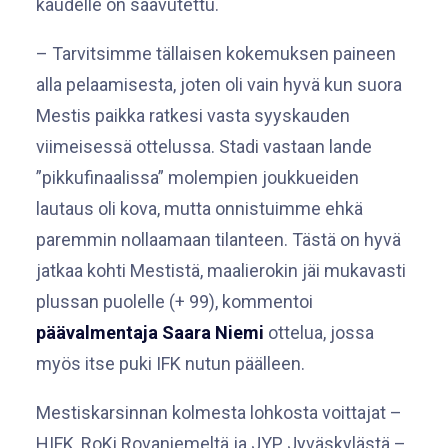
kaudelle on saavutettu.
– Tarvitsimme tällaisen kokemuksen paineen
alla pelaamisesta, joten oli vain hyvä kun suora
Mestis paikka ratkesi vasta syyskauden
viimeisessä ottelussa. Stadi vastaan lande
”pikkufinaalissa” molempien joukkueiden
lautaus oli kova, mutta onnistuimme ehkä
paremmin nollaamaan tilanteen. Tästä on hyvä
jatkaa kohti Mestistä, maalierokin jäi mukavasti
plussan puolelle (+ 99), kommentoi
päävalmentaja Saara Niemi
ottelua, jossa
myös itse puki IFK nutun päälleen.
Mestiskarsinnan kolmesta lohkosta voittajat –
HIFK, RoKi Rovaniemeltä ja JYP Jyväskylästä –