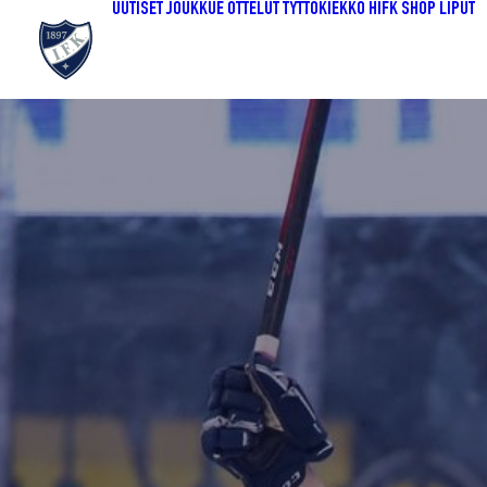
UUTISET
JOUKKUE
OTTELUT
TYTTÖKIEKKO
HIFK SHOP
LIPUT