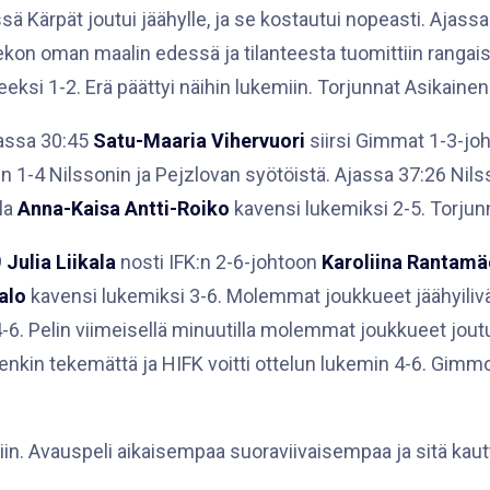
issä Kärpät joutui jäähylle, ja se kostautui nopeasti. Ajass
iekon oman maalin edessä ja tilanteesta tuomittiin rangai
eeksi 1-2. Erä päättyi näihin lukemiin. Torjunnat Asikaine
Ajassa 30:45
Satu-Maaria Vihervuori
siirsi Gimmat 1-3-jo
in 1-4 Nilssonin ja Pejzlovan syötöistä. Ajassa 37:26 Nil
lla
Anna-Kaisa Antti-Roiko
kavensi lukemiksi 2-5. Torjunn
9
Julia Liikala
nosti IFK:n 2-6-johtoon
Karoliina Rantamä
alo
kavensi lukemiksi 3-6. Molemmat joukkueet jäähyilivät 
-6. Pelin viimeisellä minuutilla molemmat joukkueet joutu
tenkin tekemättä ja HIFK voitti ottelun lukemin 4-6. Gimmoi
ku peliin. Avauspeli aikaisempaa suoraviivaisempaa ja sitä k