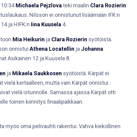
a 10:34
Michaela Pejzlova
teki maalin
Clara Rozierin
stuslaukaus. Nilsson ei onnistunut lisäämään IFK:n
n 14 ja HIFK:n
Iina Kuusela
4.
htoon
Mia Heikurin
ja
Clara Rozierin
syötöistä.
sson onnistui
Athena Locatellin
ja
Johanna
at Asikainen 12 ja Kuusela 8.
en
ja
Mikaela Saukkosen
syötöistä. Kärpät ei
vielä kertaalleen, mutta vain Kärpät onnistui.
ivat vielä istunnolle. Samassa ajassa Kärpät otti
lle toinen kiinnitys finaalipaikkaan.
autta myös oma pelivauhti rakentui. Vahva kiekollinen