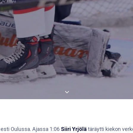
isesti Oulussa. Ajassa 1:06
Siiri Yrjölä
täräytti kiekon ver