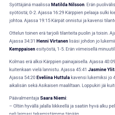
Syöttäjänä maalissa
Matilda Nilsson
. Erän puoliväl
syötöstä; 0-2. Ajassa 16:29 Kärppien pelaaja sulki k
johtoa. Ajassa 19:15 Kärpät onnistui ja kavensi tilant
Ottelun toinen erä tarjoili tilanteita puolin ja toisin. 
Ajassa 34:31
Henni Virtanen
lisäsi johdon jo lukemi
Kemppaisen
esityöstä, 1-5. Erän viimeisellä minuuti
Kolmas erä alkoi Kärppien painajaisella. Ajassa 40:0
kuitenkaan vielä lannistu. Ajassa 45:41
Jasmine Ylit
Ajassa 54:20
Eveliina Huttula
kavensi lukemiksi jo 4
aikalisän sekä Asikaisen maaliltaan. Loppukiri jäi kui
Päävalmentaja
Saara Niemi
:
– Oltiin hyvällä jalalla liikkeellä ja saatiin hyvä al
peli leimasi tekemistämme tänään.