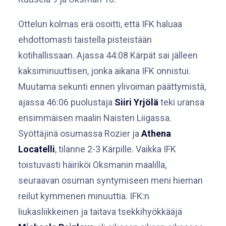
Ottelun kolmas erä osoitti, että IFK haluaa
ehdottomasti taistella pisteistään
kotihallissaan. Ajassa 44:08 Kärpät sai jälleen
kaksiminuuttisen, jonka aikana IFK onnistui.
Muutama sekunti ennen ylivoiman päättymistä,
ajassa 46:06 puolustaja
Siiri Yrjölä
teki uransa
ensimmäisen maalin Naisten Liigassa.
Syöttäjinä osumassa Rozier ja
Athena
Locatelli
, tilanne 2-3 Kärpille. Vaikka IFK
toistuvasti häiriköi Oksmanin maalilla,
seuraavan osuman syntymiseen meni hieman
reilut kymmenen minuuttia. IFK:n
liukasliikkeinen ja taitava tsekkihyökkääjä