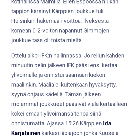
kotihallissa Malmilla. Eilen Espoossa niukan
tappion kärsinyt Kärppien joukkue tuli
Helsinkiin hakemaan voittoa. Ilveksestä
komean 0-2-voiton napannut Gimmojen
joukkue taas oli toista mieltä.
Ottelu alkoi IFK:n hallinnassa. Jo reilun kahden
minuutin pelin jälkeen IFK pääsi ensi kertaa
ylivoimalle ja onnistui saamaan kiekon
maaliinkin. Maalia ei kuitenkaan hyväksytty,
syynä ohjaus kädellä. Tämän jälkeen
molemmat joukkueet pääsivät vielä kertaalleen
kokeilemaan ylivoimansa tehoa siinä
onnistumatta. Ajassa 15:26 Kärppien
Ida
Karjalainen
karkasi läpiajoon jonka Kuusela