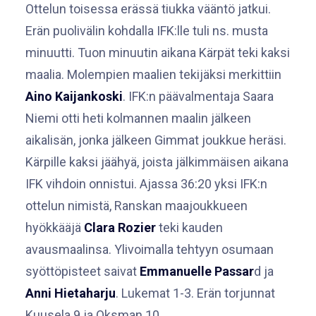
Ottelun toisessa erässä tiukka vääntö jatkui.
Erän puolivälin kohdalla IFK:lle tuli ns. musta
minuutti. Tuon minuutin aikana Kärpät teki kaksi
maalia. Molempien maalien tekijäksi merkittiin
Aino Kaijankoski
. IFK:n päävalmentaja Saara
Niemi otti heti kolmannen maalin jälkeen
aikalisän, jonka jälkeen Gimmat joukkue heräsi.
Kärpille kaksi jäähyä, joista jälkimmäisen aikana
IFK vihdoin onnistui. Ajassa 36:20 yksi IFK:n
ottelun nimistä, Ranskan maajoukkueen
hyökkääjä
Clara Rozier
teki kauden
avausmaalinsa. Ylivoimalla tehtyyn osumaan
syöttöpisteet saivat
Emmanuelle Passar
d ja
Anni Hietaharju
. Lukemat 1-3. Erän torjunnat
Kuusela 9 ja Oksman 10.