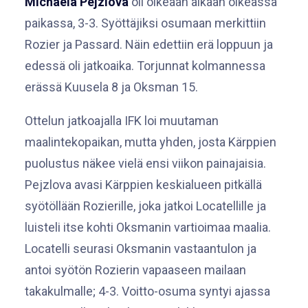
Michaela Pejzlova
oli oikeaan aikaan oikeassa
paikassa, 3-3. Syöttäjiksi osumaan merkittiin
Rozier ja Passard. Näin edettiin erä loppuun ja
edessä oli jatkoaika. Torjunnat kolmannessa
erässä Kuusela 8 ja Oksman 15.
Ottelun jatkoajalla IFK loi muutaman
maalintekopaikan, mutta yhden, josta Kärppien
puolustus näkee vielä ensi viikon painajaisia.
Pejzlova avasi Kärppien keskialueen pitkällä
syötöllään Rozierille, joka jatkoi Locatellille ja
luisteli itse kohti Oksmanin vartioimaa maalia.
Locatelli seurasi Oksmanin vastaantulon ja
antoi syötön Rozierin vapaaseen mailaan
takakulmalle; 4-3. Voitto-osuma syntyi ajassa