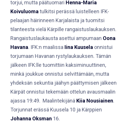
torjui, mutta päätuomari
Henna-Maria
Koivuluoma
tulkitsi perässä luistelleen IFK-
pelaajan häirinneen Karjalaista ja tuomitsi
tilanteesta vielä Kärpille rangaistuslaukauksen.
Rangaistuslaukausta asettui ampumaan
Oona
Havana
. IFK:n maalissa
Iina Kuusela
onnistui
torjumaan Havanan rystylaukauksen. Tämän
jälkeen IFK:lle tuomittiin kaksiminuuttinen,
minkä joukkue onnistui selvittämään, mutta
yhdeksän sekuntia jäähyn päättymisen jälkeen
Kärpät onnistui tekemään ottelun avausmaalin
ajassa 19:49. Maalintekijänä
Kiia Nousiainen
.
Torjunnat erässä Kuusela 10 ja Kärppien
Johanna Oksman
16.