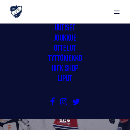
UUTISET
JOUKKUE
OTTELUT
TYTTÖKIEKKO
HIFK SHOP
LIPUT
GIMMOILLE JO KOLMAS
PERÄKKÄINEN VOITTO
20.9.2020