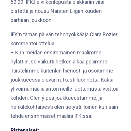
62:29. IFK:lle viikonlopusta plakkariin viisi
pistettä ja nousu Naisten Liigan kuuden
parhaan joukkoon.
IFK:n tämän päivän tehohyökkääjä Clara Rozier
kommentoi ottelua.
– Kun meidän ensimmäinen maalimme
hylättiin, se vaikutti hetken aikaa peliimme.
Taistelimme kuitenkin hienosti ja osoitimme
joukkueessa olevan rutkasti luonnetta. Kaksi
ylivoimamaalia antoi meille luottamusta voittoa
kohden. Olen ylpeä joukkueestamme, ja
henkilökohtaisesti olen tietysti iloinen kun sain
tehdä ensimmäiset maalini IFK:ssa.
Pistenaiset: