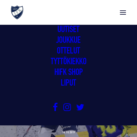
UUTISET
JOUKKUE
OTTELUT
TYTTÖKIEKKO
HIFK SHOP
LIPUT
STADIN GIMMOJEN TALLINK:IN
KUUKAUDEN PELAAJANA PALKITTIIN
JOHANNA KEMPPAINEN
18.10.2019