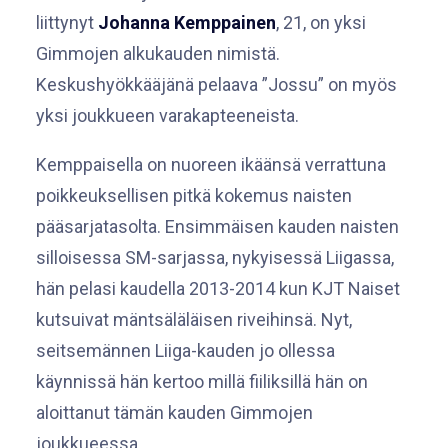
liittynyt
Johanna Kemppainen
, 21, on yksi
Gimmojen alkukauden nimistä.
Keskushyökkääjänä pelaava ”Jossu” on myös
yksi joukkueen varakapteeneista.
Kemppaisella on nuoreen ikäänsä verrattuna
poikkeuksellisen pitkä kokemus naisten
pääsarjatasolta. Ensimmäisen kauden naisten
silloisessa SM-sarjassa, nykyisessä Liigassa,
hän pelasi kaudella 2013-2014 kun KJT Naiset
kutsuivat mäntsäläläisen riveihinsä. Nyt,
seitsemännen Liiga-kauden jo ollessa
käynnissä hän kertoo millä fiiliksillä hän on
aloittanut tämän kauden Gimmojen
joukkueessa.