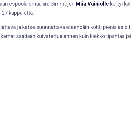
kaan espoolaismaaliin. Gimmojen
Miia Vainiolle
kertyi ka
 27 kappaletta.
attava ja katse suunnattava eteenpäin kohti pieniä asioit
Pelikamat saadaan kuivatettua ennen kuin kiekko tipahtaa j