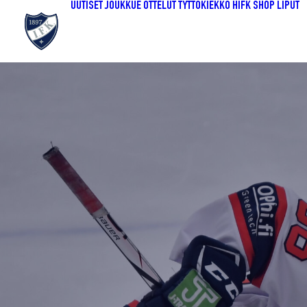
UUTISET
JOUKKUE
OTTELUT
TYTTÖKIEKKO
HIFK SHOP
LIPUT