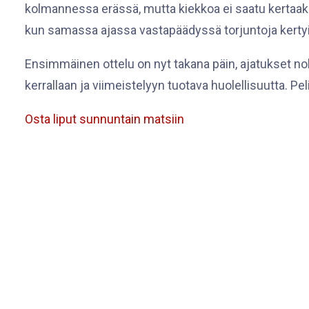
kolmannessa erässä, mutta kiekkoa ei saatu kertaa
kun samassa ajassa vastapäädyssä torjuntoja kertyi
Ensimmäinen ottelu on nyt takana päin, ajatukset noll
kerrallaan ja viimeistelyyn tuotava huolellisuutta. 
Osta liput sunnuntain matsiin
Kuva: Alise Harju