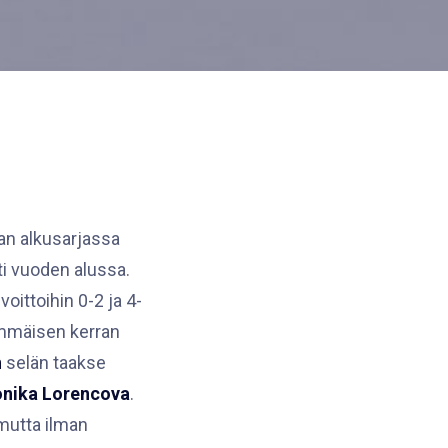
gan alkusarjassa
eti vuoden alussa.
oittoihin 0-2 ja 4-
simmäisen kerran
n
selän taakse
onika Lorencova
.
 mutta ilman