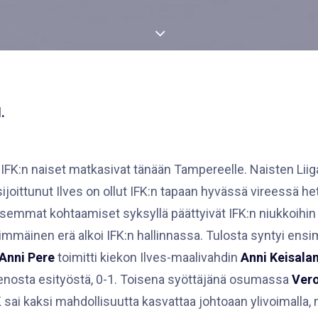
.
 IFK:n naiset matkasivat tänään Tampereelle. Naisten Lii
ä sijoittunut Ilves on ollut IFK:n tapaan hyvässä vireessä h
emmat kohtaamiset syksyllä päättyivät IFK:n niukkoihin v
simmäinen erä alkoi IFK:n hallinnassa. Tulosta syntyi en
Anni Pere
toimitti kiekon Ilves-maalivahdin
Anni Keisala
enosta esityöstä, 0-1. Toisena syöttäjänä osumassa
Ver
sai kaksi mahdollisuutta kasvattaa johtoaan ylivoimalla,