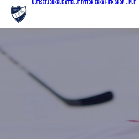
UUTISET
JOUKKUE
OTTELUT
TYTTÖKIEKKO
HIFK SHOP
LIPUT