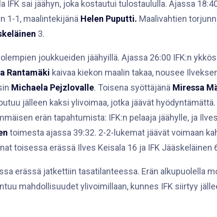
la IFK sai jäähyn, joka kostautui tulostaululla. Ajassa 18:40
in 1-1, maalintekijänä
Helen Puputti.
Maalivahtien torjunn
skeläinen
3.
molempien joukkueiden jäähyillä. Ajassa 26:00 IFK:n ykkös
na Rantamäki
kaivaa kiekon maalin takaa, nousee Ilveksen 
sin
Michaela Pejzlovalle
. Toisena syöttäjänä
Miressa M
rjoutuu jälleen kaksi ylivoimaa, jotka jäävät hyödyntämättä
mmäisen erän tapahtumista: IFK:n pelaaja jäähylle, ja Ilves
en
toimesta ajassa 39:32. 2-2-lukemat jäävät voimaan ka
nat toisessa erässä Ilves Keisala 16 ja IFK Jääskeläinen 
sa erässä jatkettiin tasatilanteessa. Erän alkupuolella 
ntuu mahdollisuudet ylivoimillaan, kunnes IFK siirtyy jäll
ova tekee ottelussa toisen maalinsa, tällä kertaa stadila
öttäjäksi osumaan merkitään Mäkelä. Ajassa 53:36 Ilveks