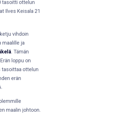
 tasoitti ottelun
at Ilves Keisala 21
ketju vihdoin
maalille ja
äkelä
. Tämän
. Erän loppu on
 tasoittaa ottelun
hden erän
6.
molemmille
een maalin johtoon.
isten pelatessa
en päävalmentaja