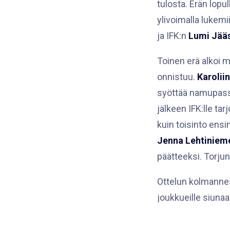
tulosta. Erän lopul
ylivoimalla lukemi
ja IFK:n
Lumi Jää
Toinen erä alkoi 
onnistuu.
Karolii
syöttää namupas
jälkeen IFK:lle ta
kuin toisinto ensi
Jenna Lehtiniem
päätteeksi. Torjun
Ottelun kolmannes
joukkueille siunaa
Ajassa 45:55 Pejzl
alivoimaisina. Sy