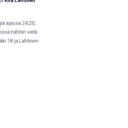
ja
Kiia Lahtinen
iä ajassa 24:20,
issä nähtiin vielä
ki 18 ja Lahtinen
ain yksi maali.
 loppulukemiksi
alissa pelanneelle
:n hieno
arjatauolla U18
ey Day-viikonlopun