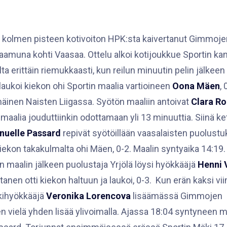
 kolmen pisteen kotivoiton HPK:sta kaivertanut Gimmoj
amuna kohti Vaasaa. Ottelu alkoi kotijoukkue Sportin kan
ta erittäin riemukkaasti, kun reilun minuutin pelin jälkeen
laukoi kiekon ohi Sportin maalia vartioineen
Oona Mäen
, 
äinen Naisten Liigassa. Syötön maaliin antoivat
Clara Ro
maalia jouduttiinkin odottamaan yli 13 minuuttia. Siinä ke
uelle Passard
repivät syötöillään vaasalaisten puolustu
iekon takakulmalta ohi Mäen, 0-2. Maalin syntyaika 14:19. 
n maalin jälkeen puolustaja Yrjölä löysi hyökkääjä
Henni 
irtanen otti kiekon haltuun ja laukoi, 0-3. Kun erän kaksi v
kkihyökkääjä
Veronika Lorencova
lisäämässä Gimmojen
 vielä yhden lisää ylivoimalla. Ajassa 18:04 syntyneen ma