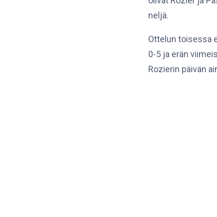
olivat Rozier ja 
neljä.
Ottelun toisessa e
0-5 ja erän viimei
Rozierin päivän a
3.
Kolmas erä meni h
IFK:n kapteenina 
selkeät 0-8. Torj
nuorelle Lahtisell
voittoputki kasvoi
tyttöjen Leijonat
vuoksi.