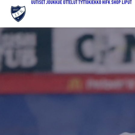
UUTISET
JOUKKUE
OTTELUT
TYTTÖKIEKKO
HIFK SHOP
LIPUT