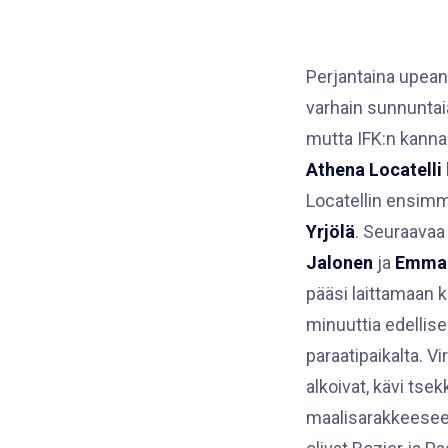
Perjantaina upean
varhain sunnuntaia
mutta IFK:n kannal
Athena Locatelli
Locatellin ensimm
Yrjölä
. Seuraavaa 
Jalonen
ja
Emman
pääsi laittamaan k
minuuttia edellise
paraatipaikalta. V
alkoivat, kävi tse
maalisarakkeeseen