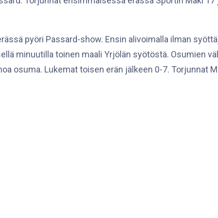
Passard. Torjunnat ensimmäisessä erässä Sportin Mäki 17 
rässä pyöri Passard-show. Ensin alivoimalla ilman syöttäj
sellä minuutilla toinen maali Yrjölän syötöstä. Osumien väl
inoa osuma. Lukemat toisen erän jälkeen 0-7. Torjunnat Mä
ieman tasaisemmissa merkeissä, ja erässä nähtiin enää v
toiminut
Johanna Kemppainen
sai kunnian tehdä ottelun
unnat kolmannessa erässä Mäki 10 ja Lahtinen 9. IFK:n ma
e puhdas nollapeli oli jo toinen tämän kauden Liigassa. IFK
 jo viiteen otteluun. Ensi viikonloppuna Naisten Liiga on s
apahtuman ja tyttökiekon rekrytointitapahtuma Girls Hock