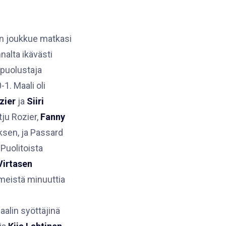
en joukkue matkasi
nalta ikävästi
 puolustaja
0-1. Maali oli
zier
ja
Siiri
tju Rozier,
Fanny
ksen, ja Passard
Puolitoista
Virtasen
iimeistä minuuttia
alin syöttäjinä