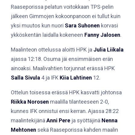
Raaseporissa pelatun voitokkaan TPS-pelin
jälkeen Gimmojen kokoonpanoon ei tullut kuin
yksi muutos kun nuori
Sara Suhonen
korvasi
ykköskentän laidalla kokeneen
Fanny Jalosen
.
Maalinteon ottelussa aloitti HPK ja
Julia Liikala
ajassa 12:18. Osuma jäi ensimmäisen erän
ainoaksi. Maalivahtien torjunnat erässä HPK
Salla Sivula
4 ja IFK
Kiia Lahtinen
12.
Ottelun toisessa erässä HPK kasvatti johtonsa
Riikka Norosen
maalilla tilanteeseen 2-0,
kunnes IFK onnistui ensi kerran. Ajassa 28:22
maalintekijänä
Anni Pere
ja syöttäjinä
Nenna
Mehtonen
sekä Raaseporissa kahden maalin