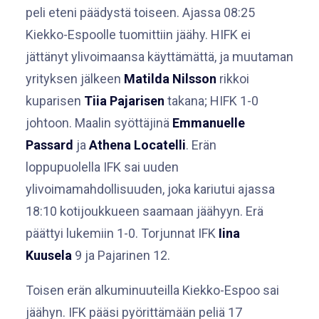
peli eteni päädystä toiseen. Ajassa 08:25
Kiekko-Espoolle tuomittiin jäähy. HIFK ei
jättänyt ylivoimaansa käyttämättä, ja muutaman
yrityksen jälkeen
Matilda Nilsson
rikkoi
kuparisen
Tiia Pajarisen
takana; HIFK 1-0
johtoon. Maalin syöttäjinä
Emmanuelle
Passard
ja
Athena Locatelli
. Erän
loppupuolella IFK sai uuden
ylivoimamahdollisuuden, joka kariutui ajassa
18:10 kotijoukkueen saamaan jäähyyn. Erä
päättyi lukemiin 1-0. Torjunnat IFK
Iina
Kuusela
9 ja Pajarinen 12.
Toisen erän alkuminuuteilla Kiekko-Espoo sai
jäähyn. IFK pääsi pyörittämään peliä 17