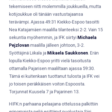
tekemiseen riitti molemmilla joukkueilla, mutta
kotijoukkue oli tänään vastustajaansa
terävämpi. Ajassa 49:31 Kiekko-Espoo tasoitti
Nea Katajamäen maalilla tilanteeksi 2-2. Vain 15
sekuntia myöhemmin, ja IFK siirtyi
Michaela
Pejzlovan
maalilla jälleen johtoon, 3-2.
Syöttäjinä Liikala ja
Mikaela Saukkonen
. Erän
lopulla Kiekko-Espoo yritti vielä tasoitusta
ottamalla Pajarisen maaliltaan ajassa 59:30.
Tämä ei kuitenkaan tuottanut tulosta ja IFK vei
jo toisen peräkkäisen voiton Espoosta.
Torjunnat Kuusela 7 ja Pajarinen 13.
HIFK:n parhaana pelaajana ottelussa palkittiin
erinomaista peliä esittänyt puolustaja Siiri