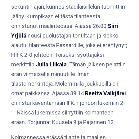
sekuntin ajan, kunnes stadilaisillekin tuomittiin
jäähy. Kumpikaan ei tästä tilanteesta
onnistunut maalinteossa. Ajassa 26:00
Siiri
Yrjölä
nousi puolustajan tontiltaan ja kiekko
ajautui tilanteesta Passardille, joka ei erehtynyt;
HIFK 2-0 johtoon. Toiseksi syöttäjäksi
merkittiin
Julia Liikala
. Tämän jälkeen pelattiin
erän viimeiselle minuutille ilman
tilastomerkintöjä. Molemmilla joukkueilla oli
omat paikkansa. Ajassa 39:14
Reetta Valkjärvi
onnistui kaventamaan IFK:n johdon lukemiin 2-
1. Näissä lukemissa siirryttiin kolmanteen
erään. Torjunnat Kuusela 9 ja Pajarinen 12.
Kolmannessa erässä tilanteita maalien