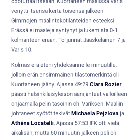
odotuttaa itseään. Kuortaneen maalissa Varis
venytti itsensä kerta toisensa jälkeen
Gimmojen maalintekotilanteiden esteeksi.
Erässä ei maaleja syntynyt ja lukemista 0-1
kolmanteen erään. Torjunnat Jääskeläinen 7 ja
Varis 10.
Kolmas erä eteni yhdeksännelle minuutille,
jolloin erän ensimmäinen tilastomerkintä oli
Kuortaneen jäähy. Ajassa 49:29
Clara Rozier
päästi helsinkiläisyleisön äänijänteet valloilleen
ohjaamalla pelin tasoihin ohi Variksen. Maaliin
johtaneet syötöt tekivät
Michaela Pejzlova
ja
Athéna Locatelli
. Ajassa 57:53 IFK otti vielä
aikalisän, mutta 60 minuutin jälkeen peli oli