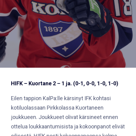
HIFK – Kuortane 2 – 1 ja. (0-1, 0-0, 1-0, 1-0)
Eilen tappion KalPa:lle kärsinyt IFK kohtasi
kotiluolassaan Pirkkolassa Kuortaneen
joukkueen. Joukkueet olivat kärsineet ennen
ottelua loukkaantumisista ja kokoonpanot elivät
eilisestä. HIFK nosti kokoonpanoonsa kolme