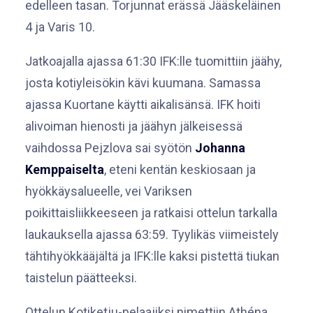
edelleen tasan. Torjunnat erässä Jääskeläinen
4 ja Varis 10.
Jatkoajalla ajassa 61:30 IFK:lle tuomittiin jäähy,
josta kotiyleisökin kävi kuumana. Samassa
ajassa Kuortane käytti aikalisänsä. IFK hoiti
alivoiman hienosti ja jäähyn jälkeisessä
vaihdossa Pejzlova sai syötön
Johanna
Kemppaiselta
, eteni kentän keskiosaan ja
hyökkäysalueelle, vei Variksen
poikittaisliikkeeseen ja ratkaisi ottelun tarkalla
laukauksella ajassa 63:59. Tyylikäs viimeistely
tähtihyökkääjältä ja IFK:lle kaksi pistettä tiukan
taistelun päätteeksi.
Ottelun Kotiketju-pelaajiksi nimettiin Athéna