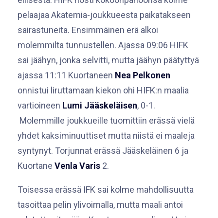
pelaajaa Akatemia-joukkueesta paikatakseen
sairastuneita. Ensimmäinen erä alkoi
molemmilta tunnustellen. Ajassa 09:06 HIFK
sai jäähyn, jonka selvitti, mutta jäähyn päätyttyä
ajassa 11:11 Kuortaneen
Nea Pelkonen
onnistui liruttamaan kiekon ohi HIFK:n maalia
vartioineen
Lumi Jääskeläisen
, 0-1.
Molemmille joukkueille tuomittiin erässä vielä
yhdet kaksiminuuttiset mutta niistä ei maaleja
syntynyt. Torjunnat erässä Jääskeläinen 6 ja
Kuortane
Venla Varis
2.
Toisessa erässä IFK sai kolme mahdollisuutta
tasoittaa pelin ylivoimalla, mutta maali antoi