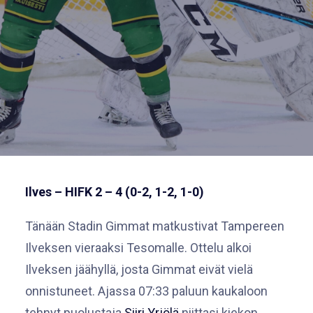
Ilves – HIFK 2 – 4 (0-2, 1-2, 1-0)
Tänään Stadin Gimmat matkustivat Tampereen
Ilveksen vieraaksi Tesomalle. Ottelu alkoi
Ilveksen jäähyllä, josta Gimmat eivät vielä
onnistuneet. Ajassa 07:33 paluun kaukaloon
tehnyt puolustaja
Siiri Yrjölä
niittasi kiekon