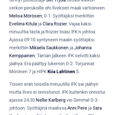
verkon perukoille ohi Ilveksen maali vartioineen
Melisa Mörösen
; 0-1. Syöttäjiksi merkittiin
Eveliina Kitula
ja
Clara Rozier
. Vajaa kaksi
minuuttia tästä ja Rozier lisäsi IFK:n johtoa.
Ajassa 09:10 syntyneen maalin syöttäjiksi
merkittiin
Mikaela Saukkonen
ja
Johanna
Kemppainen
. Tämän jälkeen IFK selvitti kaksi
jäähyä. Erä päättyy lukemiin 0-2. Torjunnat
Mörönen 7 ja HIFK
Kiia Lahtinen
5.
Toisen erän toisella minuutilla IFK sai jäähyn
mutta Ilves ei onnistunut. IFK kuitenkin onnistui
ajassa 24:30
Nellie Karlberg
vei Gimmat 0-3-
johtoon. Syöttäjinä maalissa
Anni Pere
ja
Sara