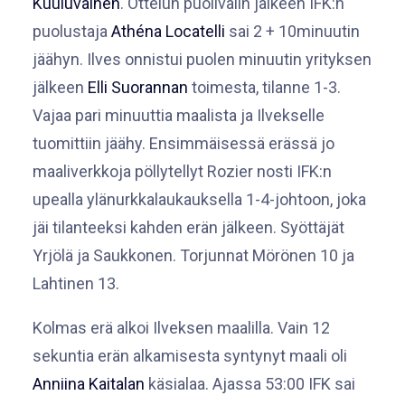
Kuuluvainen
. Ottelun puolivälin jälkeen IFK:n
puolustaja
Athéna Locatelli
sai 2 + 10minuutin
jäähyn. Ilves onnistui puolen minuutin yrityksen
jälkeen
Elli Suorannan
toimesta, tilanne 1-3.
Vajaa pari minuuttia maalista ja Ilvekselle
tuomittiin jäähy. Ensimmäisessä erässä jo
maaliverkkoja pöllytellyt Rozier nosti IFK:n
upealla ylänurkkalaukauksella 1-4-johtoon, joka
jäi tilanteeksi kahden erän jälkeen. Syöttäjät
Yrjölä ja Saukkonen. Torjunnat Mörönen 10 ja
Lahtinen 13.
Kolmas erä alkoi Ilveksen maalilla. Vain 12
sekuntia erän alkamisesta syntynyt maali oli
Anniina Kaitalan
käsialaa. Ajassa 53:00 IFK sai