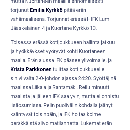
mutta Kuortaneen maalilla erinomaisesti
torjunut
Emilia Kyrkkö
pitää erän
vähämaalisena. Torjunnat erässä HIFK Lumi
Jääskeläinen 4 ja Kuortane Kyrkkö 13.
Toisessa erässä kotijoukkueen hallinta jatkuu
ja hyökkäykset vyöryvät kohti Kuortaneen
maalia. Erän alussa IFK pääsee ylivoimalle, ja
Krista Parkkonen
tulittaa kotijoukkueelle
siniviivalta 2-0-johdon ajassa 24:20. Syöttäjinä
maalissa Liikala ja Rantamäki. Reilu minuutti
maalista ja jälleen IFK saa yv:n, mutta ei onnistu
lisäosumissa. Pelin puolivälin kohdalla jäähyt
kääntyvät toisinpäin, ja IFK hoitaa kolme
peräkkäistä alivoimatilannetta. Lukemat erän