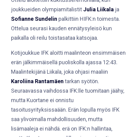
joukkueiden olympiamitalistit
Julia Liikala
ja
Sofianne Sundelin
palkittiin HIFK:n toimesta.
Ottelua seurasi kauden ennätysyleisö kun
paikalla oli reilu toistasataa katsojaa.
Kotijoukkue IFK aloitti maalinteon ensimmäisen
erän jälkimmäisellä puoliskolla ajassa 12:43.
Maalintekijänä Liikala, joka ohjasi maaliin
Karoliina Rantamäen
tarkan syötön.
Seuraavassa vaihdossa IFK:lle tuomitaan jäähy,
mutta Kuortane ei onnistu
tasoitusyrityksissaään. Erän lopulla myös IFK
saa ylivoimalla mahdollisuuden, mutta
lisämaaleja ei nähdä. erä on IFK:n hallintaa,