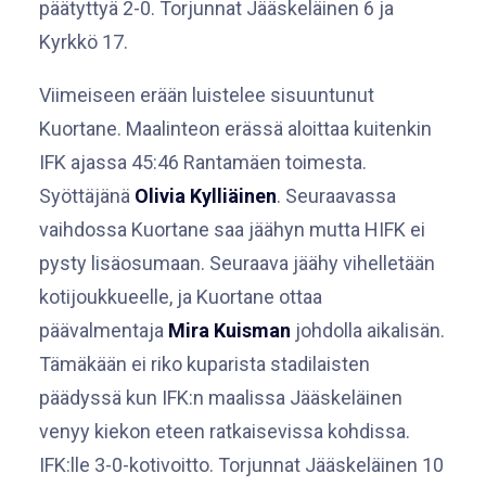
päätyttyä 2-0. Torjunnat Jääskeläinen 6 ja
Kyrkkö 17.
Viimeiseen erään luistelee sisuuntunut
Kuortane. Maalinteon erässä aloittaa kuitenkin
IFK ajassa 45:46 Rantamäen toimesta.
Syöttäjänä
Olivia Kylliäinen
. Seuraavassa
vaihdossa Kuortane saa jäähyn mutta HIFK ei
pysty lisäosumaan. Seuraava jäähy vihelletään
kotijoukkueelle, ja Kuortane ottaa
päävalmentaja
Mira Kuisman
johdolla aikalisän.
Tämäkään ei riko kuparista stadilaisten
päädyssä kun IFK:n maalissa Jääskeläinen
venyy kiekon eteen ratkaisevissa kohdissa.
IFK:lle 3-0-kotivoitto. Torjunnat Jääskeläinen 10