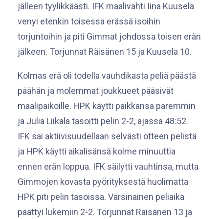
jälleen tyylikkäästi. IFK maalivahti Iina Kuusela
venyi etenkin toisessa erässä isoihin
torjuntoihin ja piti Gimmat johdossa toisen erän
jälkeen. Torjunnat Räisänen 15 ja Kuusela 10.
Kolmas erä oli todella vauhdikasta peliä päästä
päähän ja molemmat joukkueet pääsivät
maalipaikoille. HPK käytti paikkansa paremmin
ja Julia Liikala tasoitti pelin 2-2, ajassa 48:52.
IFK sai aktiivisuudellaan selvästi otteen pelistä
ja HPK käytti aikalisänsä kolme minuuttia
ennen erän loppua. IFK säilytti vauhtinsa, mutta
Gimmojen kovasta pyörityksestä huolimatta
HPK piti pelin tasoissa. Varsinainen peliaika
päättyi lukemiin 2-2. Torjunnat Räisänen 13 ja