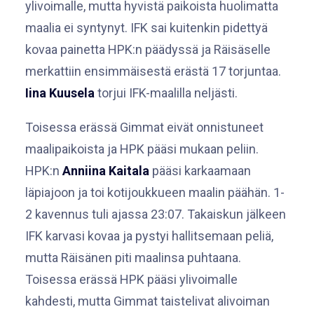
ylivoimalle, mutta hyvistä paikoista huolimatta
maalia ei syntynyt. IFK sai kuitenkin pidettyä
kovaa painetta HPK:n päädyssä ja Räisäselle
merkattiin ensimmäisestä erästä 17 torjuntaa.
Iina Kuusela
torjui IFK-maalilla neljästi.
Toisessa erässä Gimmat eivät onnistuneet
maalipaikoista ja HPK pääsi mukaan peliin.
HPK:n
Anniina Kaitala
pääsi karkaamaan
läpiajoon ja toi kotijoukkueen maalin päähän. 1-
2 kavennus tuli ajassa 23:07. Takaiskun jälkeen
IFK karvasi kovaa ja pystyi hallitsemaan peliä,
mutta Räisänen piti maalinsa puhtaana.
Toisessa erässä HPK pääsi ylivoimalle
kahdesti, mutta Gimmat taistelivat alivoiman