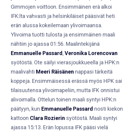
Gimmojen voittoon. Ensimmäinen erä alkoi
IFK:lta vahvasti ja helsinkiläiset pääsivät heti
erän alussa kokeilemaan ylivoimaansa.
Ylivoima tuotti tulosta ja ensimmäinen maali
nähtiin jo ajassa 01:56. Maalintekijänä
Emmanuelle Passard
,
Veronika Lorencovan
syötöstä. Ote säilyi vierasjoukkueella ja HPK:n
maalivahti
Meeri Räisänen
nappasi tärkeitä
koppeja. Ensimmäisessä erässä myös HPK sai
tilaisuutensa ylivoimapeliin, mutta IFK onnistui
alivoimalla. Ottelun toinen maali syntyi HPK:n
päätyyn, kun
Emmanuelle Passard
nosti kiekon
kattoon
Clara Rozierin
syötöstä. Maali syntyi
ajassa 15:13. Erän lopussa IFK pääsi vielä