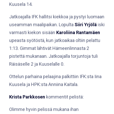
Kuusela 14.
Jatkoajalla IFK hallitsi kiekkoa ja pystyi luomaan
useamman maalipaikan. Lopulta
Siiri Yrjölä
iski
varmasti kiekon sisään
Karoliina Rantamäen
upeasta syötöstä, kun jatkoaikaa oltiin pelattu
1:13. Gimmat lähtivät Hämeenlinnasta 2
pistettä mukanaan. Jatkoajalla torjuntoja tuli
Räisäselle 2 ja Kuuselalle 0.
Ottelun parhaina pelaajina palkittiin IFK:sta Iina
Kuusela ja HPK:sta Anniina Kaitala.
Krista Parkkosen
kommentit pelistä:
Olimme hyvin pelissä mukana ihan