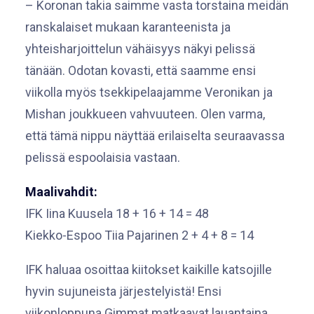
– Koronan takia saimme vasta torstaina meidän
ranskalaiset mukaan karanteenista ja
yhteisharjoittelun vähäisyys näkyi pelissä
tänään. Odotan kovasti, että saamme ensi
viikolla myös tsekkipelaajamme Veronikan ja
Mishan joukkueen vahvuuteen. Olen varma,
että tämä nippu näyttää erilaiselta seuraavassa
pelissä espoolaisia vastaan.
Maalivahdit:
IFK Iina Kuusela 18 + 16 + 14 = 48
Kiekko-Espoo Tiia Pajarinen 2 + 4 + 8 = 14
IFK haluaa osoittaa kiitokset kaikille katsojille
hyvin sujuneista järjestelyistä! Ensi
viikonloppuna Gimmat matkaavat lauantaina