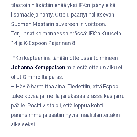
tilastoihin lisättiin enää yksi IFK:n jäähy eikä
lisämaaleja nähty. Ottelu päättyi hallitsevan
Suomen Mestarin suvereeniin voittoon.
Torjunnat kolmannessa erässä: IFK:n Kuusela
14 ja K-Espoon Pajarinen 8.
IFK:n kapteenina tänään ottelussa toimineen
Johanna Kemppaisen
mielestä ottelun alku ei
ollut Gimmoilta paras.
– Häviö harmittaa aina. Tiedettiin, että Espoo
tulee kovaa ja meillä jäi ekassa erässä käsijarru
päälle. Positiivista oli, että loppua kohti
paransimme ja saatiin hyviä maalitilanteitakin
aikaiseksi.