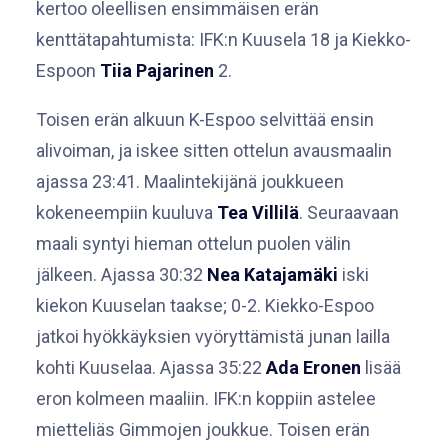
kertoo oleellisen ensimmäisen erän
kenttätapahtumista: IFK:n Kuusela 18 ja Kiekko-
Espoon
Tiia Pajarinen
2.
Toisen erän alkuun K-Espoo selvittää ensin
alivoiman, ja iskee sitten ottelun avausmaalin
ajassa 23:41. Maalintekijänä joukkueen
kokeneempiin kuuluva
Tea Villilä
. Seuraavaan
maali syntyi hieman ottelun puolen välin
jälkeen. Ajassa 30:32
Nea Katajamäki
iski
kiekon Kuuselan taakse; 0-2. Kiekko-Espoo
jatkoi hyökkäyksien vyöryttämistä junan lailla
kohti Kuuselaa. Ajassa 35:22
Ada Eronen
lisää
eron kolmeen maaliin. IFK:n koppiin astelee
mietteliäs Gimmojen joukkue. Toisen erän