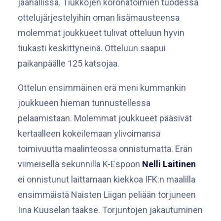
jäähallissa. Tiukkojen koronatoimien tuodessa
ottelujärjestelyihin oman lisämausteensa
molemmat joukkueet tulivat otteluun hyvin
tiukasti keskittyneinä. Otteluun saapui
paikanpäälle 125 katsojaa.
Ottelun ensimmäinen erä meni kummankin
joukkueen hieman tunnustellessa
pelaamistaan. Molemmat joukkueet pääsivät
kertaalleen kokeilemaan ylivoimansa
toimivuutta maalinteossa onnistumatta. Erän
viimeisellä sekunnilla K-Espoon
Nelli Laitinen
ei onnistunut laittamaan kiekkoa IFK:n maalilla
ensimmäistä Naisten Liigan peliään torjuneen
Iina Kuuselan taakse. Torjuntojen jakautuminen