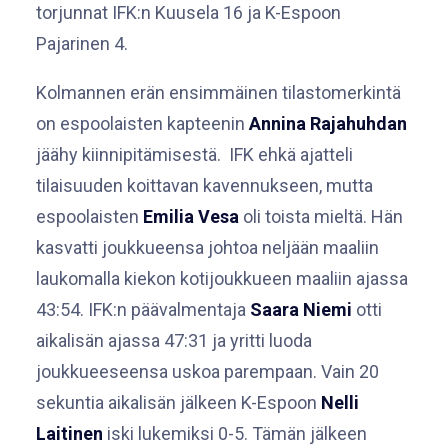
torjunnat IFK:n Kuusela 16 ja K-Espoon
Pajarinen 4.
Kolmannen erän ensimmäinen tilastomerkintä
on espoolaisten kapteenin
Annina Rajahuhdan
jäähy kiinnipitämisestä. IFK ehkä ajatteli
tilaisuuden koittavan kavennukseen, mutta
espoolaisten
Emilia Vesa
oli toista mieltä. Hän
kasvatti joukkueensa johtoa neljään maaliin
laukomalla kiekon kotijoukkueen maaliin ajassa
43:54. IFK:n päävalmentaja
Saara Niemi
otti
aikalisän ajassa 47:31 ja yritti luoda
joukkueeseensa uskoa parempaan. Vain 20
sekuntia aikalisän jälkeen K-Espoon
Nelli
Laitinen
iski lukemiksi 0-5. Tämän jälkeen