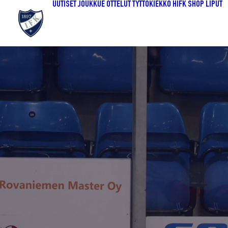
UUTISET
JOUKKUE
OTTELUT
TYTTÖKIEKKO
HIFK SHOP
LIPUT