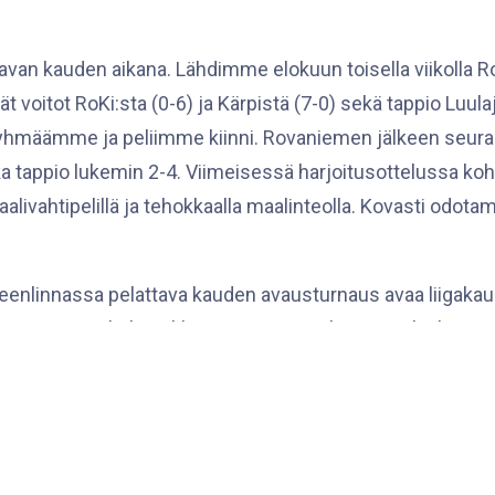
tavan kauden aikana. Lähdimme elokuun toisella viikolla
ät voitot RoKi:sta (0-6) ja Kärpistä (7-0) sekä tappio Luu
 ryhmäämme ja peliimme kiinni. Rovaniemen jälkeen seur
kka tappio lukemin 2-4. Viimeisessä harjoitusottelussa k
aalivahtipelillä ja tehokkaalla maalinteolla. Kovasti odo
meenlinnassa pelattava kauden avausturnaus avaa liigakaud
na 11.9. HIFK kohtaa klo 16:00 Hämeenlinnassa Ilveksen.
:30 pelattavassa ottelussa on HPK.