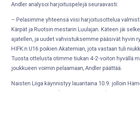
Andler analysoi harjoituspelejä seuraavasti:
– Pelasimme yhteensä viisi harjoitusottelua valmis
Kärpät ja Ruotsin mestarin Luulajan. Käteen jäi selke
ajatellen, ja uudet vahvistuksemme pääsivät hyvin
HIFK:n U16 poikien Akatemian, jota vastaan tuli niu
Tuosta ottelusta otimme tiukan 4-2-voiton hyvällä m
joukkueen voimin pelaamaan, Andler päättää.
Naisten Liiga käynnistyy lauantaina 10.9. jolloin Hä
11:00 ja avaa samalla myös turnauspelit. Sunnuntai
lauantaina 17.9. jolloin vastassa Pirkkolassa klo 13