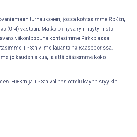
 Rovaniemeen turnaukseen, jossa kohtasimme RoKi:n,
lajaa (0-4) vastaan. Matka oli hyvä ryhmäytymistä
aavana viikonloppuna kohtasimme Pirkkolassa
ohtasimme TPS:n viime lauantaina Raaseporissa.
tamme jo kauden alkua, ja että pääsemme koko
en. HIFK:n ja TPS:n välinen ottelu käynnistyy klo
 Ensimmäinen ”oikea” kotimatsi Gimmoilla on