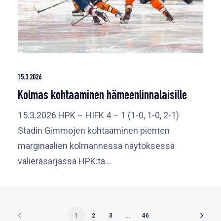
15.3.2026
Kolmas kohtaaminen hämeenlinnalaisille
15.3.2026 HPK – HIFK 4 – 1 (1-0, 1-0, 2-1)
Stadin Gimmojen kohtaaminen pienten
marginaalien kolmannessa näytöksessä
välieräsarjassa HPK:ta…
1
2
3
…
46