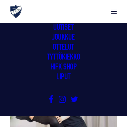
UUTISET
JOUKKUE
UUTISET
OTTELUT
TYTTÖKIEKKO
HIFK SHOP
LIPUT