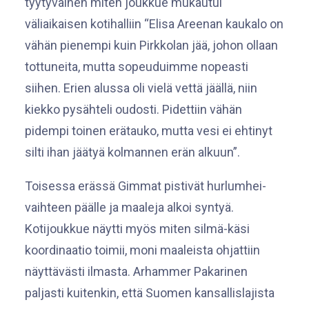
tyytyväinen miten joukkue mukautui
väliaikaisen kotihalliin “Elisa Areenan kaukalo on
vähän pienempi kuin Pirkkolan jää, johon ollaan
tottuneita, mutta sopeuduimme nopeasti
siihen. Erien alussa oli vielä vettä jäällä, niin
kiekko pysähteli oudosti. Pidettiin vähän
pidempi toinen erätauko, mutta vesi ei ehtinyt
silti ihan jäätyä kolmannen erän alkuun”.
Toisessa erässä Gimmat pistivät hurlumhei-
vaihteen päälle ja maaleja alkoi syntyä.
Kotijoukkue näytti myös miten silmä-käsi
koordinaatio toimii, moni maaleista ohjattiin
näyttävästi ilmasta. Arhammer Pakarinen
paljasti kuitenkin, että Suomen kansallislajista