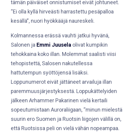
tämän päiväiset onnistumiset eivät johtuneet.
“Ei olla kyllä hirveästi harrastettu pesäpalloa
kesällä”, nuori hyökkääjä naureskeli.
Kolmannessa erässä vauhti jatkui hyvänä,
Salonen ja
Emmi Juusela
olivat kumpikin
tehokkaina koko illan. Molemmat saalisti viisi
tehopistettä, Salosen nakutellessa
hattutempun syöttöjensä lisäksi.
Loppunumerot eivät jättäneet arvailuja illan
paremmuusjärjestyksestä. Loppukättelyiden
jälkeen Arhammer Pakarinen vielä kertaili
sopeutumistaan Auroraliigaan, “minun mielestä
suurin ero Suomen ja Ruotsin liigojen välillä on,
että Ruotsissa peli on vielä vähän nopeampaa.