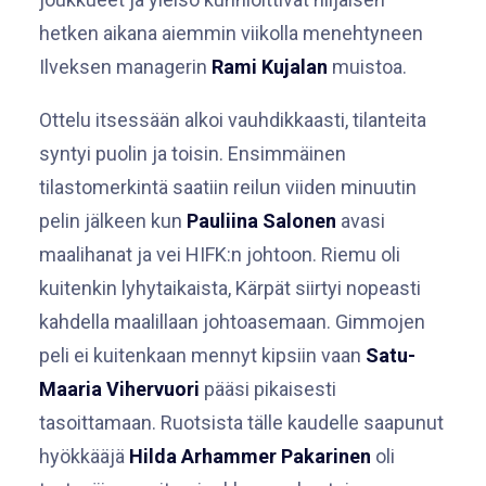
hetken aikana aiemmin viikolla menehtyneen
Ilveksen managerin
Rami Kujalan
muistoa.
Ottelu itsessään alkoi vauhdikkaasti, tilanteita
syntyi puolin ja toisin. Ensimmäinen
tilastomerkintä saatiin reilun viiden minuutin
pelin jälkeen kun
Pauliina Salonen
avasi
maalihanat ja vei HIFK:n johtoon. Riemu oli
kuitenkin lyhytaikaista, Kärpät siirtyi nopeasti
kahdella maalillaan johtoasemaan. Gimmojen
peli ei kuitenkaan mennyt kipsiin vaan
Satu-
Maaria Vihervuori
pääsi pikaisesti
tasoittamaan. Ruotsista tälle kaudelle saapunut
hyökkääjä
Hilda Arhammer Pakarinen
oli