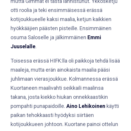
mutta Gimmat ei tästä lannistunut. Ykkösketju
otti roolia ja teki ensimmäisessä erässä
kotijoukkueelle kaksi maalia, ketjun kaikkien
hyökkääjien päästen pisteille. Ensimmäinen
osuma Saloselle ja jälkimmäinen
Emmi
Juuselalle
.
Toisessa erässä HIFK:lla oli paikkoja tehdä lisää
maaleja, mutta erän ainokaista maalia pääsi
juhlimaan vierasjoukkue. Kolmannessa erässä
Kuortaneen maalivahti seikkaili maalinsa
takana, josta kiekko hiukan onnekkaastikin
pompahti punapaidoille.
Aino Lehikoinen
käytti
paikan tehokkaasti hyödyksi siirtäen
kotijoukkueen johtoon. Kuortane painoi ottelun