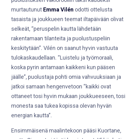
murtautunut
Emma Vilén
odotti ottelusta
tasaista ja joukkueen teemat iltapäivään olivat
selkeät, “peruspelin kautta lähdetään
rakentamaan tilanteita ja puolustuspeliin
keskitytään”. Vilén on saanut hyvin vastuuta
tulokaskaudellaan. “Luistelu ja työmoraali,
koska pyrin antamaan kaikkeni kun pääsen
jäälle”, puolustaja pohti omia vahvuuksiaan ja
jatkoi samaan hengenvetoon “kaikki ovat
ottaneet tosi hyvin mukaan joukkueeseen, tosi
monesta saa tukea kopissa olevan hyvän
energian kautta”.
Ensimmäisenä maalintekoon pääsi Kuortane,