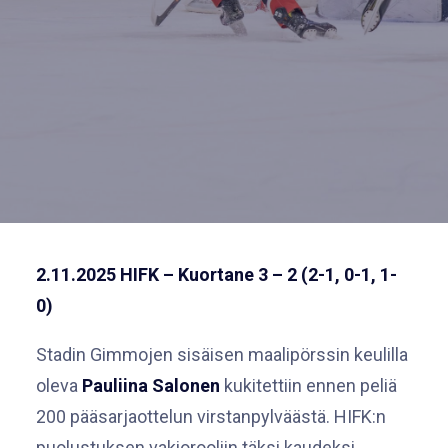
2.11.2025 HIFK – Kuortane 3 – 2 (2-1, 0-1, 1-
0)
Stadin Gimmojen sisäisen maalipörssin keulilla
oleva
Pauliina Salonen
kukitettiin ennen peliä
200 pääsarjaottelun virstanpylväästä. HIFK:n
puolustuksen vakiorooliin täksi kaudeksi