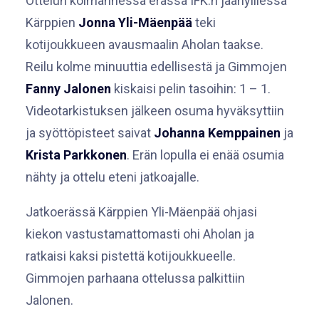
Ottelun kolmannessa erässä IFK:n jäähyillessä
Kärppien
Jonna Yli-Mäenpää
teki
kotijoukkueen avausmaalin Aholan taakse.
Reilu kolme minuuttia edellisestä ja Gimmojen
Fanny Jalonen
kiskaisi pelin tasoihin: 1 – 1.
Videotarkistuksen jälkeen osuma hyväksyttiin
ja syöttöpisteet saivat
Johanna Kemppainen
ja
Krista Parkkonen
. Erän lopulla ei enää osumia
nähty ja ottelu eteni jatkoajalle.
Jatkoerässä Kärppien Yli-Mäenpää ohjasi
kiekon vastustamattomasti ohi Aholan ja
ratkaisi kaksi pistettä kotijoukkueelle.
Gimmojen parhaana ottelussa palkittiin
Jalonen.