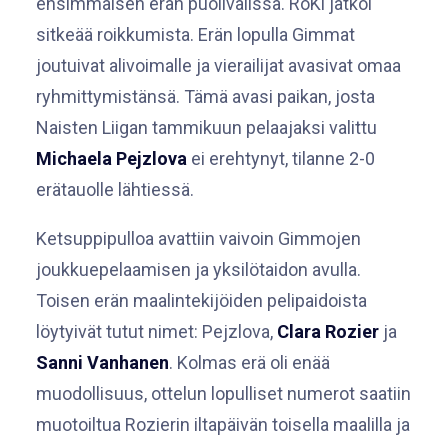
ensimmäisen erän puolivälissä. RoKi jatkoi
sitkeää roikkumista. Erän lopulla Gimmat
joutuivat alivoimalle ja vierailijat avasivat omaa
ryhmittymistänsä. Tämä avasi paikan, josta
Naisten Liigan tammikuun pelaajaksi valittu
Michaela Pejzlova
ei erehtynyt, tilanne 2-0
erätauolle lähtiessä.
Ketsuppipulloa avattiin vaivoin Gimmojen
joukkuepelaamisen ja yksilötaidon avulla.
Toisen erän maalintekijöiden pelipaidoista
löytyivät tutut nimet: Pejzlova,
Clara Rozier
ja
Sanni Vanhanen
. Kolmas erä oli enää
muodollisuus, ottelun lopulliset numerot saatiin
muotoiltua Rozierin iltapäivän toisella maalilla ja