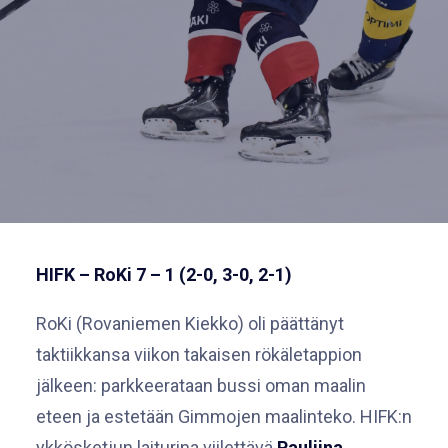
HIFK – RoKi 7 – 1 (2-0, 3-0, 2-1)
RoKi (Rovaniemen Kiekko) oli päättänyt
taktiikkansa viikon takaisen rökäletappion
jälkeen: parkkeerataan bussi oman maalin
eteen ja estetään Gimmojen maalinteko. HIFK:n
ykkösketjun laiturina viilettävä
Pauliina