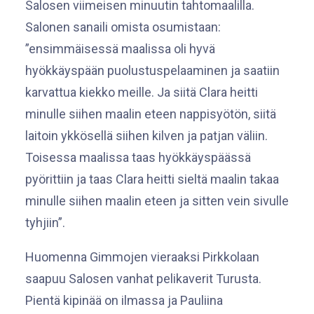
Salosen viimeisen minuutin tahtomaalilla.
Salonen sanaili omista osumistaan:
”ensimmäisessä maalissa oli hyvä
hyökkäyspään puolustuspelaaminen ja saatiin
karvattua kiekko meille. Ja siitä Clara heitti
minulle siihen maalin eteen nappisyötön, siitä
laitoin ykkösellä siihen kilven ja patjan väliin.
Toisessa maalissa taas hyökkäyspäässä
pyörittiin ja taas Clara heitti sieltä maalin takaa
minulle siihen maalin eteen ja sitten vein sivulle
tyhjiin”.
Huomenna Gimmojen vieraaksi Pirkkolaan
saapuu Salosen vanhat pelikaverit Turusta.
Pientä kipinää on ilmassa ja Pauliina