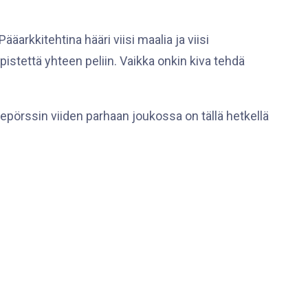
rkkitehtina hääri viisi maalia ja viisi
 pistettä yhteen peliin. Vaikka onkin kiva tehdä
epörssin viiden parhaan joukossa on tällä hetkellä
 johtavan Kiekko-Espoon Tapiolassa ja sunnuntaina
 selviää runkosarjan viimeisillä kierroksilla.