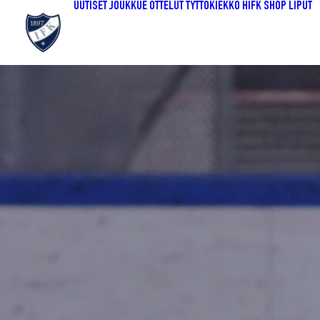
UUTISET
JOUKKUE
OTTELUT
TYTTÖKIEKKO
HIFK SHOP
LIPUT