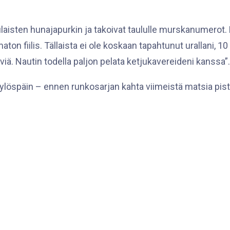
sten hunajapurkin ja takoivat taululle murskanumerot. Pääa
ton fiilis. Tällaista ei ole koskaan tapahtunut urallani, 10
viä. Nautin todella paljon pelata ketjukavereideni kanssa”.
 ylöspäin – ennen runkosarjan kahta viimeistä matsia pist
iikonloppuna 17.-18.2. Lauantaina Gimmat kohtaa sarjaa
osalta kotiottelulla lauantaina 24.2. ja tuleva vastustaja