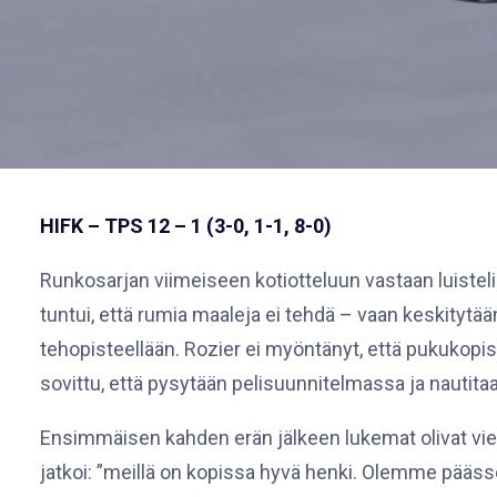
HIFK – TPS 12 – 1 (3-0, 1-1, 8-0)
Runkosarjan viimeiseen kotiotteluun vastaan luisteli T
tuntui, että rumia maaleja ei tehdä – vaan keskitytään 
tehopisteellään. Rozier ei myöntänyt, että pukukopissa
sovittu, että pysytään pelisuunnitelmassa ja nautitaa
Ensimmäisen kahden erän jälkeen lukemat olivat vielä t
jatkoi: ”meillä on kopissa hyvä henki. Olemme päässeet