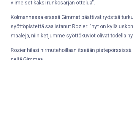
viimeiset kaksi runkosarjan ottelua”.
Kolmannessa erässä Gimmat päättivät ryöstää turkulai
syöttöpistettä saalistanut Rozier: ”nyt on kyllä uskoma
maaleja, niin ketjumme syöttökuviot olivat todella hy
Rozier hilasi hirmutehoillaan itseään pistepörssissä
neljä Gimmaa.
Runkosarja päätetään maajoukkuetauon jälkeisenä v
HPK:n Hämeenlinnassa. Playoffit käynnistyvät Gimmojen 
Pistepörssin tilanne 4.2.2024 / TOP 5
1. Michaela Pejzlova, HIFK 29 + 39 = 68
2. Sanni Vanhanen, HIFK 26 + 37 = 63
3. Emma Nuutinen, Kiekko-Espoo 24 + 34 = 58