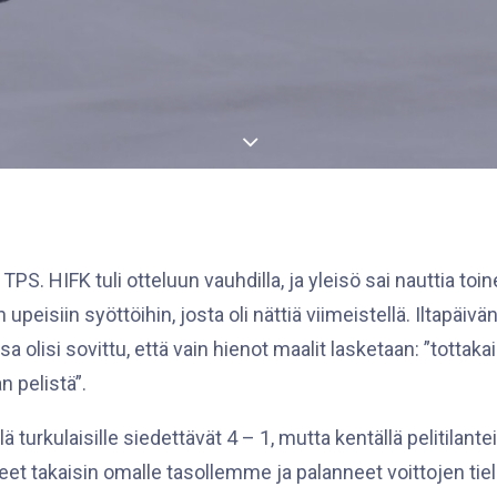
PS. HIFK tuli otteluun vauhdilla, ja yleisö sai nauttia toi
upeisiin syöttöihin, josta oli nättiä viimeistellä. Iltapäivä
 olisi sovittu, että vain hienot maalit lasketaan: ”tottaka
n pelistä”.
urkulaisille siedettävät 4 – 1, mutta kentällä pelitilantei
 takaisin omalle tasollemme ja palanneet voittojen tielle. 