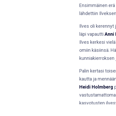
Ensimmäinen erä e
lähdettiin Ilveks
Ilves oli kerennyt
läpi vapautti
Anni
Ilves kerkesi viel
omiin käsiinsä. Hä
kunniakierroksen j
Palin kertasi tois
kautta ja mennään 
Heidi Holmberg
p
vastustamattomast
kasvotusten ilvesv
omissa käsissä.