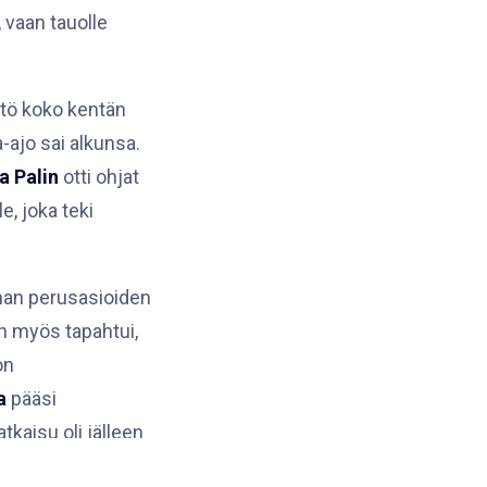
 vaan tauolle
tö koko kentän
-ajo sai alkunsa.
a Palin
otti ohjat
e, joka teki
 ihan perusasioiden
in myös tapahtui,
on
a
pääsi
tkaisu oli jälleen