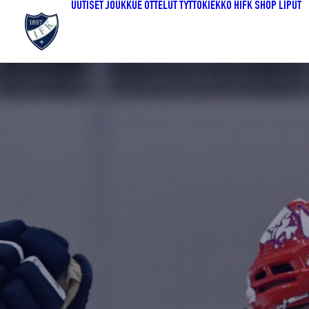
UUTISET
JOUKKUE
OTTELUT
TYTTÖKIEKKO
HIFK SHOP
LIPUT