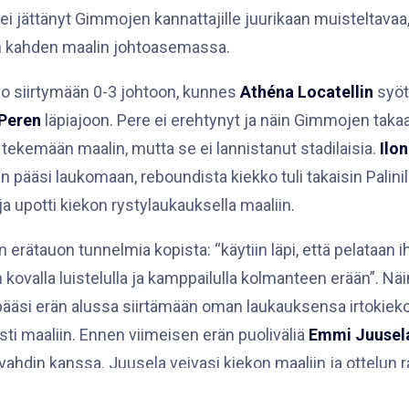
i jättänyt Gimmojen kannattajille juurikaan muisteltavaa,
en kahden maalin johtoasemassa.
 jo siirtymään 0-3 johtoon, kunnes
Athéna Locatellin
syöt
 Peren
läpiajoon. Pere ei erehtynyt ja näin Gimmojen takaa
ä tekemään maalin, mutta se ei lannistanut stadilaisia.
Ilon
n pääsi laukomaan, reboundista kiekko tuli takaisin Palinill
a upotti kiekon rystylaukauksella maaliin.
en erätauon tunnelmia kopista: “käytiin läpi, että pelataan
kovalla luistelulla ja kamppailulla kolmanteen erään”. Nä
ääsi erän alussa siirtämään oman laukauksensa irtokiek
i maaliin. Ennen viimeisen erän puoliväliä
Emmi Juusel
ahdin kanssa. Juusela veivasi kiekon maaliin ja ottelun ra