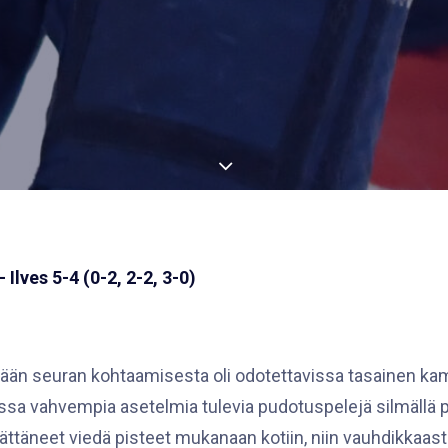
Ilves 5-4 (0-2, 2-2, 3-0)
ään seuran kohtaamisesta oli odotettavissa tasainen kam
a vahvempia asetelmia tulevia pudotuspelejä silmällä pit
äättäneet viedä pisteet mukanaan kotiin, niin vauhdikkaasti 