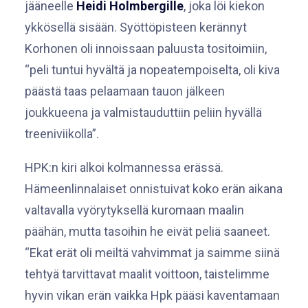
jääneelle
Heidi Holmbergille
, joka löi kiekon
ykkösellä sisään. Syöttöpisteen kerännyt
Korhonen oli innoissaan paluusta tositoimiin,
“peli tuntui hyvältä ja nopeatempoiselta, oli kiva
päästä taas pelaamaan tauon jälkeen
joukkueena ja valmistauduttiin peliin hyvällä
treeniviikolla”.
HPK:n kiri alkoi kolmannessa erässä.
Hämeenlinnalaiset onnistuivat koko erän aikana
valtavalla vyörytyksellä kuromaan maalin
päähän, mutta tasoihin he eivät peliä saaneet.
“Ekat erät oli meiltä vahvimmat ja saimme siinä
tehtyä tarvittavat maalit voittoon, taistelimme
hyvin vikan erän vaikka Hpk pääsi kaventamaan