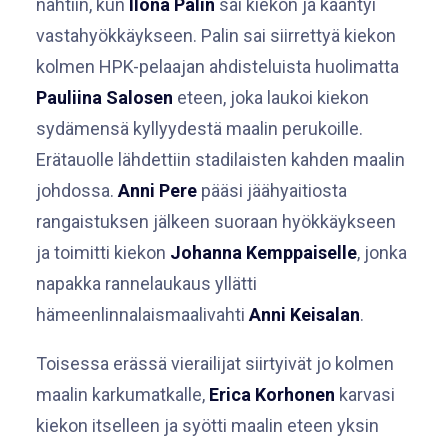
nähtiin, kun
Ilona Palin
sai kiekon ja kääntyi
vastahyökkäykseen. Palin sai siirrettyä kiekon
kolmen HPK-pelaajan ahdisteluista huolimatta
Pauliina Salosen
eteen, joka laukoi kiekon
sydämensä kyllyydestä maalin perukoille.
Erätauolle lähdettiin stadilaisten kahden maalin
johdossa.
Anni Pere
pääsi jäähyaitiosta
rangaistuksen jälkeen suoraan hyökkäykseen
ja toimitti kiekon
Johanna Kemppaiselle
, jonka
napakka rannelaukaus yllätti
hämeenlinnalaismaalivahti
Anni Keisalan
.
Toisessa erässä vierailijat siirtyivät jo kolmen
maalin karkumatkalle,
Erica Korhonen
karvasi
kiekon itselleen ja syötti maalin eteen yksin