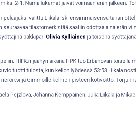
miksi 2-1. Nämä lukemat jäivät voimaan erän jälkeen. To
laajaksi valittu Liikala iski ensimmäisensä tähän ottelu
n seuraavaa tilastomerkintää saatiin odottaa aina erän vii
yöttäjinä pakkipari
Olivia Kylliäinen
ja toisena syöttäjän
 peliin. HIFK:n jäähyn aikana HPK tuo Erbanovan toisella 
akuvio tuotti tulosta, kun kellon lyödessä 53:53 Liikala nost
eroiksi ja Gimmoille kolmen pisteen kotivoitto. Torjunna
haela Pejzlova, Johanna Kemppainen, Julia Liikala ja Mikae
askaan työn raatajana palkittiin Mikaela Saukkonen.