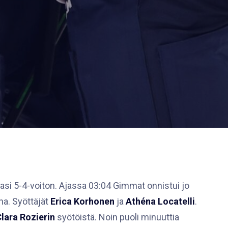
ppasi 5-4-voiton. Ajassa 03:04 Gimmat onnistui jo
na. Syöttäjät
Erica Korhonen
ja
Athéna Locatelli
.
lara Rozierin
syötöistä. Noin puoli minuuttia