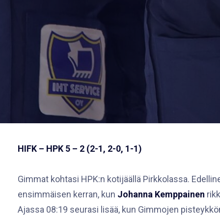
HIFK – HPK 5 – 2 (2-1, 2-0, 1-1)
Gimmat kohtasi HPK:n kotijäällä Pirkkolassa. Edelline
ensimmäisen kerran, kun
Johanna Kemppainen
rik
Ajassa 08:19 seurasi lisää, kun Gimmojen pisteykk