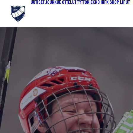
UUTISET
JOUKKUE
OTTELUT
TYTTÖKIEKKO
HIFK SHOP
LIPUT