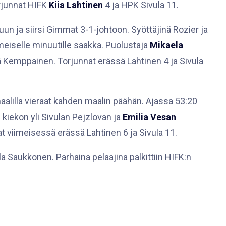
rjunnat HIFK
Kiia Lahtinen
4 ja HPK Sivula 11.
un ja siirsi Gimmat 3-1-johtoon. Syöttäjinä Rozier ja
meiselle minuutille saakka. Puolustaja
Mikaela
ä Kemppainen. Torjunnat erässä Lahtinen 4 ja Sivula
maalilla vieraat kahden maalin päähän. Ajassa 53:20
i kiekon yli Sivulan Pejzlovan ja
Emilia Vesan
t viimeisessä erässä Lahtinen 6 ja Sivula 11.
la Saukkonen. Parhaina pelaajina palkittiin HIFK:n