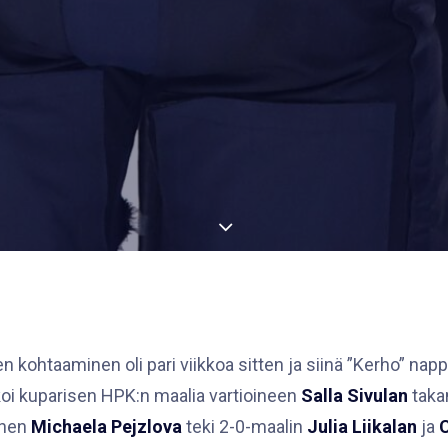
n kohtaaminen oli pari viikkoa sitten ja siinä ”Kerho” na
koi kuparisen HPK:n maalia vartioineen
Salla Sivulan
taka
önen
Michaela Pejzlova
teki 2-0-maalin
Julia Liikalan
ja
C