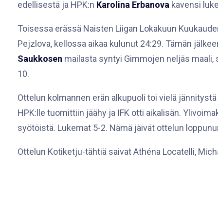
edellisestä ja HPK:n
Karolina Erbanova
kavensi luke
Toisessa erässä Naisten Liigan Lokakuun Kuukauden pe
Pejzlova, kellossa aikaa kulunut 24:29. Tämän jälkee
Saukkosen
mailasta syntyi Gimmojen neljäs maali, s
10.
Ottelun kolmannen erän alkupuoli toi vielä jännitystä
HPK:lle tuomittiin jäähy ja IFK otti aikalisän. Ylivoim
syötöistä. Lukemat 5-2. Nämä jäivät ottelun loppunum
Ottelun Kotiketju-tähtiä saivat Athéna Locatelli, Mic
Johanna Kemppainen ja HPK:sta Karolina Erbanova. R
Pisteet:
Julia Liikala 2 + 1 = 3