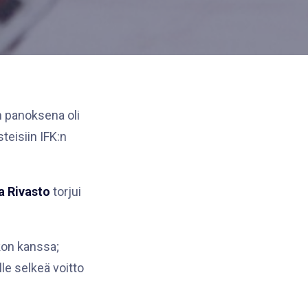
n panoksena oli
teisiin IFK:n
a Rivasto
torjui
kon kanssa;
le selkeä voitto