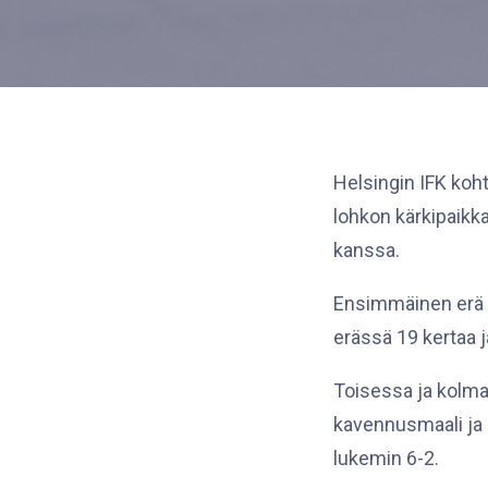
Helsingin IFK koh
lohkon kärkipaikka
kanssa.
Ensimmäinen erä o
erässä 19 kertaa j
Toisessa ja kolman
kavennusmaali ja h
lukemin 6-2.