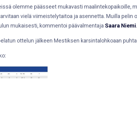
issä olemme päässeet mukavasti maalintekopaikoille, m
vitaan vielä viimeistelytaitoa ja asennetta. Muilla pelin o
lun mukaisesti, kommentoi päävalmentaja
Saara Niemi
pelatun ottelun jälkeen Mestiksen karsintalohkoaan puhtaal
ko:
kkönen on Miisa Klemola.