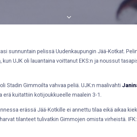
tasi sunnuntain pelissä Uudenkaupungin Jää-Kotkat. Peli
, kun UJK oli lauantaina voittanut EKS:n ja noussut tasapis
li Stadin Gimmoilta vahvaa peliä. UJK:n maalivahti
Janin
a erä kuitattiin kotijoukkueelle maalein 3-1.
nessa erässä Jää-Kotkille ei annettu tilaa eikä aikaa kie
arvat tilanteet tulivatkin Gimmojen omista virheistä. IFK:l