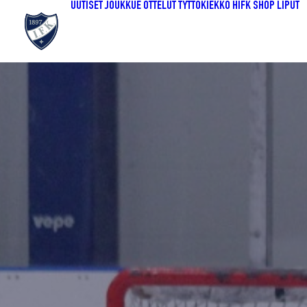
UUTISET
JOUKKUE
OTTELUT
TYTTÖKIEKKO
HIFK SHOP
LIPUT