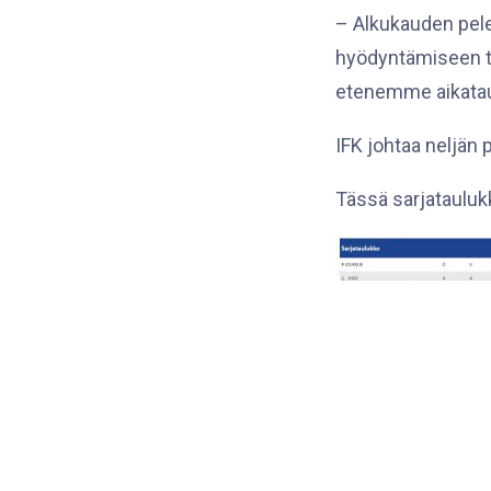
– Alkukauden pele
hyödyntämiseen tar
etenemme aikatau
IFK johtaa neljän 
Tässä sarjatauluk
Joukkueen pistey