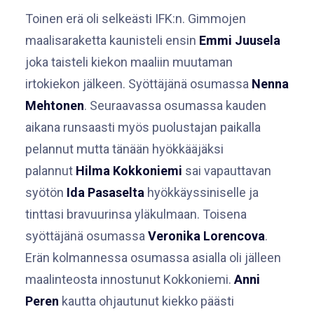
Toinen erä oli selkeästi IFK:n. Gimmojen
maalisaraketta kaunisteli ensin
Emmi Juusela
joka taisteli kiekon maaliin muutaman
irtokiekon jälkeen. Syöttäjänä osumassa
Nenna
Mehtonen
. Seuraavassa osumassa kauden
aikana runsaasti myös puolustajan paikalla
pelannut mutta tänään hyökkääjäksi
palannut
Hilma Kokkoniemi
sai vapauttavan
syötön
Ida Pasaselta
hyökkäyssiniselle ja
tinttasi bravuurinsa yläkulmaan. Toisena
syöttäjänä osumassa
Veronika Lorencova
.
Erän kolmannessa osumassa asialla oli jälleen
maalinteosta innostunut Kokkoniemi.
Anni
Peren
kautta ohjautunut kiekko päästi