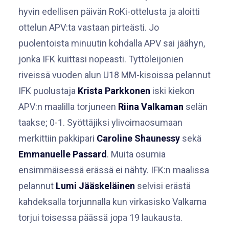
hyvin edellisen päivän RoKi-ottelusta ja aloitti
ottelun APV:ta vastaan pirteästi. Jo
puolentoista minuutin kohdalla APV sai jäähyn,
jonka IFK kuittasi nopeasti. Tyttöleijonien
riveissä vuoden alun U18 MM-kisoissa pelannut
IFK puolustaja
Krista Parkkonen
iski kiekon
APV:n maalilla torjuneen
Riina Valkaman
selän
taakse; 0-1. Syöttäjiksi ylivoimaosumaan
merkittiin pakkipari
Caroline Shaunessy
sekä
Emmanuelle Passard
. Muita osumia
ensimmäisessä erässä ei nähty. IFK:n maalissa
pelannut
Lumi Jääskeläinen
selvisi erästä
kahdeksalla torjunnalla kun virkasisko Valkama
torjui toisessa päässä jopa 19 laukausta.