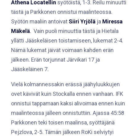
Athena Locatellin
syötöistä, 1-3. Reilu minuutti
tästä ja Parkkonen onnistui maalinteossa.
Syötön maaliin antoivat
Siiri Yrjölä
ja
Miressa
Mäkelä
. Vain puoli minuuttia tästä ja Hietala
yllätti Jääskeläisen toistamiseen, lukemat 2-4.
Nämä lukemat jäivät voimaan kahden erän
jälkeen. Erän torjunnat Järvikari 17 ja
Jääskeläinen 7.
Vielä kolmannessakin erässä jäähyluukkujen
ovet kävivät kuin Stockalla ennen vanhaan. IFK
onnistui tappamaan kaksi alivoimaa ennen kuin
maalinteossa jälleen onnistuttiin. Ajassa 45:58
Parkkonen teki toisen maalinsa, syöttäjänä
Pejzlova, 2-5. Tämän jälkeen RoKi selviytyi