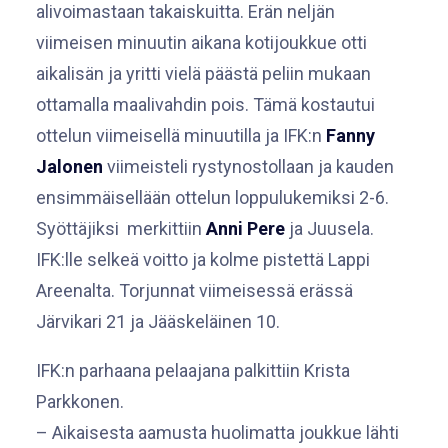
alivoimastaan takaiskuitta. Erän neljän
viimeisen minuutin aikana kotijoukkue otti
aikalisän ja yritti vielä päästä peliin mukaan
ottamalla maalivahdin pois. Tämä kostautui
ottelun viimeisellä minuutilla ja IFK:n
Fanny
Jalonen
viimeisteli rystynostollaan ja kauden
ensimmäisellään ottelun loppulukemiksi 2-6.
Syöttäjiksi merkittiin
Anni Pere
ja Juusela.
IFK:lle selkeä voitto ja kolme pistettä Lappi
Areenalta. Torjunnat viimeisessä erässä
Järvikari 21 ja Jääskeläinen 10.
IFK:n parhaana pelaajana palkittiin Krista
Parkkonen.
– Aikaisesta aamusta huolimatta joukkue lähti