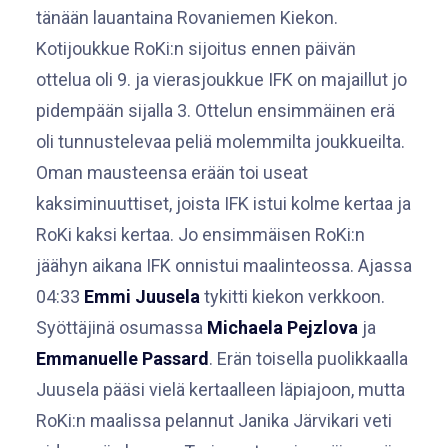
tänään lauantaina Rovaniemen Kiekon.
Kotijoukkue RoKi:n sijoitus ennen päivän
ottelua oli 9. ja vierasjoukkue IFK on majaillut jo
pidempään sijalla 3. Ottelun ensimmäinen erä
oli tunnustelevaa peliä molemmilta joukkueilta.
Oman mausteensa erään toi useat
kaksiminuuttiset, joista IFK istui kolme kertaa ja
RoKi kaksi kertaa. Jo ensimmäisen RoKi:n
jäähyn aikana IFK onnistui maalinteossa. Ajassa
04:33
Emmi Juusela
tykitti kiekon verkkoon.
Syöttäjinä osumassa
Michaela Pejzlova
ja
Emmanuelle Passard
. Erän toisella puolikkaalla
Juusela pääsi vielä kertaalleen läpiajoon, mutta
RoKi:n maalissa pelannut Janika Järvikari veti