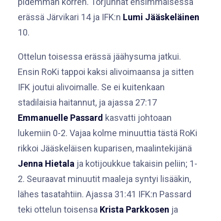
pidemmän korren. Torjunnat ensimmäisessä
erässä Järvikari 14 ja IFK:n
Lumi Jääskeläinen
10.
Ottelun toisessa erässä jäähysuma jatkui.
Ensin RoKi tappoi kaksi alivoimaansa ja sitten
IFK joutui alivoimalle. Se ei kuitenkaan
stadilaisia haitannut, ja ajassa 27:17
Emmanuelle Passard
kasvatti johtoaan
lukemiin 0-2. Vajaa kolme minuuttia tästä RoKi
rikkoi Jääskeläisen kuparisen, maalintekijänä
Jenna Hietala
ja kotijoukkue takaisin peliin; 1-
2. Seuraavat minuutit maaleja syntyi lisääkin,
lähes tasatahtiin. Ajassa 31:41 IFK:n Passard
teki ottelun toisensa
Krista Parkkosen
ja