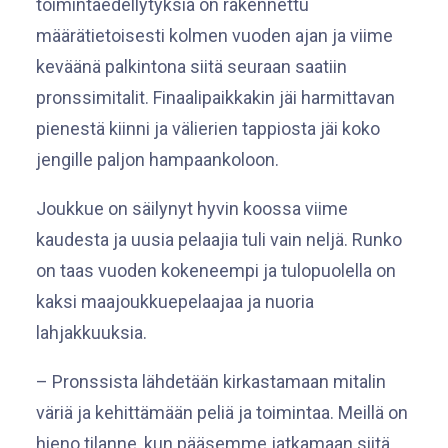
toimintaedellytyksiä on rakennettu
määrätietoisesti kolmen vuoden ajan ja viime
keväänä palkintona siitä seuraan saatiin
pronssimitalit. Finaalipaikkakin jäi harmittavan
pienestä kiinni ja välierien tappiosta jäi koko
jengille paljon hampaankoloon.
Joukkue on säilynyt hyvin koossa viime
kaudesta ja uusia pelaajia tuli vain neljä. Runko
on taas vuoden kokeneempi ja tulopuolella on
kaksi maajoukkuepelaajaa ja nuoria
lahjakkuuksia.
– Pronssista lähdetään kirkastamaan mitalin
väriä ja kehittämään peliä ja toimintaa. Meillä on
hieno tilanne, kun pääsemme jatkamaan siitä,