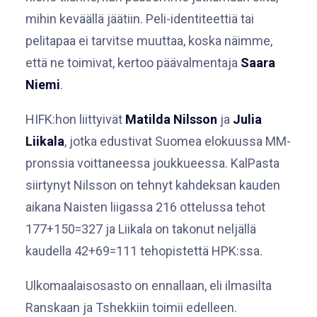
mihin keväällä jäätiin. Peli-identiteettiä tai
pelitapaa ei tarvitse muuttaa, koska näimme,
että ne toimivat, kertoo päävalmentaja
Saara
Niemi
.
HIFK:hon liittyivät
Matilda Nilsson
ja
Julia
Liikala
, jotka edustivat Suomea elokuussa MM-
pronssia voittaneessa joukkueessa. KalPasta
siirtynyt Nilsson on tehnyt kahdeksan kauden
aikana Naisten liigassa 216 ottelussa tehot
177+150=327 ja Liikala on takonut neljällä
kaudella 42+69=111 tehopistettä HPK:ssa.
Ulkomaalaisosasto on ennallaan, eli ilmasilta
Ranskaan ja Tshekkiin toimii edelleen.