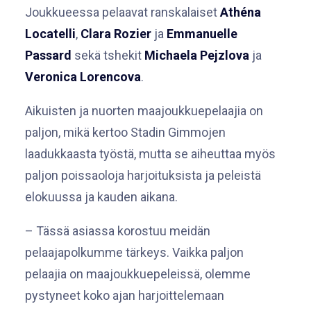
Joukkueessa pelaavat ranskalaiset
Athéna
Locatelli
,
Clara Rozier
ja
Emmanuelle
Passard
sekä tshekit
Michaela Pejzlova
ja
Veronica Lorencova
.
Aikuisten ja nuorten maajoukkuepelaajia on
paljon, mikä kertoo Stadin Gimmojen
laadukkaasta työstä, mutta se aiheuttaa myös
paljon poissaoloja harjoituksista ja peleistä
elokuussa ja kauden aikana.
– Tässä asiassa korostuu meidän
pelaajapolkumme tärkeys. Vaikka paljon
pelaajia on maajoukkuepeleissä, olemme
pystyneet koko ajan harjoittelemaan