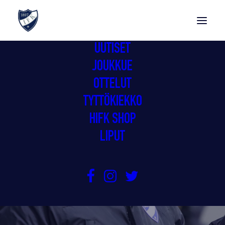
UUTISET
JOUKKUE
OTTELUT
TYTTÖKIEKKO
HIFK SHOP
LIPUT
GIMMAT JATKAA SIITÄ MIHIN JÄÄTIIN
8.9.2021