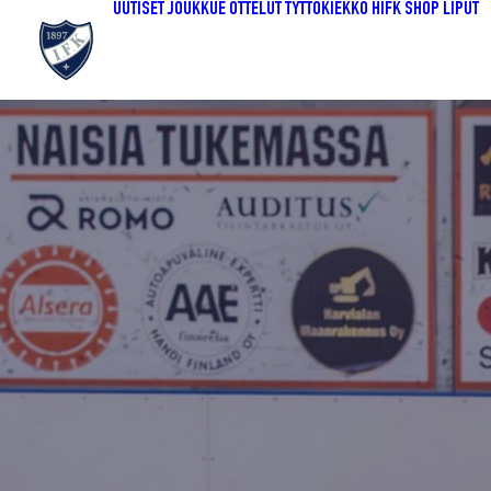
UUTISET
JOUKKUE
OTTELUT
TYTTÖKIEKKO
HIFK SHOP
LIPUT