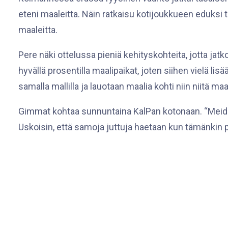
eteni maaleitta. Näin ratkaisu kotijoukkueen eduks
maaleitta.
Pere näki ottelussa pieniä kehityskohteita, jotta jat
hyvällä prosentilla maalipaikat, joten siihen vielä l
samalla mallilla ja lauotaan maalia kohti niin niitä ma
Gimmat kohtaa sunnuntaina KalPan kotonaan. “Meidän 
Uskoisin, että samoja juttuja haetaan kun tämänkin p
Tehopisteet:
Anni Pere 1 + 0 = 1
Emmi Juusela 0 + 1 = 1