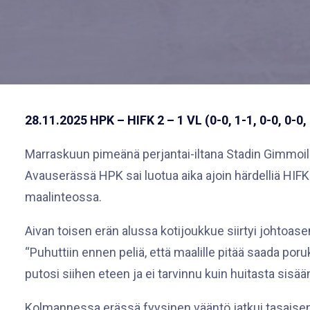
28.11.2025
HPK – HIFK 2 – 1 VL (0-0, 1-1, 0-0, 0-0,
Marraskuun pimeänä perjantai-iltana Stadin Gimmoil
Avauserässä HPK sai luotua aika ajoin härdelliä HI
maalinteossa.
Aivan toisen erän alussa kotijoukkue siirtyi johtoa
“Puhuttiin ennen peliä, että maalille pitää saada por
putosi siihen eteen ja ei tarvinnu kuin huitasta sisään
Kolmannessa erässä fyysinen vääntö jatkui tasaisen