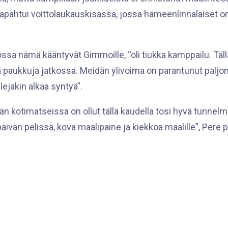
i tapahtui voittolaukauskisassa, jossa hämeenlinnalaise
kossa nämä kääntyvät Gimmoille, “oli tiukka kamppailu. Tä
isää paukkuja jatkossa. Meidän ylivoima on parantunut palj
alejakin alkaa syntyä”.
kotimatseissa on ollut tällä kaudella tosi hyvä tunnelma
äivän pelissä, kova maalipaine ja kiekkoa maalille”, Pere 