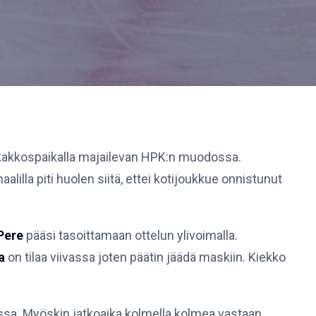
n kakkospaikalla majailevan HPK:n muodossa.
illa piti huolen siitä, ettei kotijoukkue onnistunut
Pere
pääsi tasoittamaan ottelun ylivoimalla.
a
on tilaa viivassa joten päätin jäädä maskiin. Kiekko
ssa. Myöskin jatkoaika kolmella kolmea vastaan