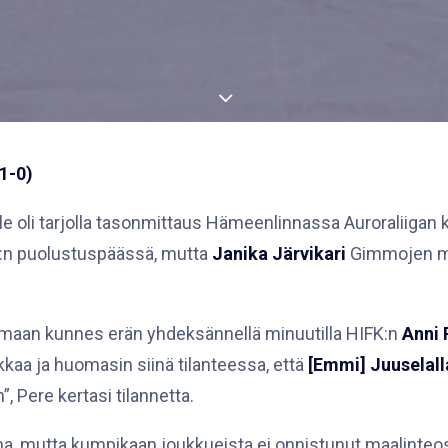
 1-0)
le oli tarjolla tasonmittaus Hämeenlinnassa Auroraliiga
FK:n puolustuspäässä, mutta
Janika Järvikari
Gimmojen maal
semaan kunnes erän yhdeksännellä minuutilla HIFK:n
Anni 
ukkaa ja huomasin siinä tilanteessa, että
[Emmi] Juuselall
”, Pere kertasi tilannetta.
a, mutta kumpikaan joukkueista ei onnistunut maalinteo