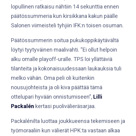
lopullinen ratkaisu nähtiin 14 sekunttia ennen
päätössummeria kun kirsikkana kakun päälle
Salonen viimeisteli tyhjiin IFK:n toisen osuman.
Päätössummerin soitua pukukoppikäytävältä
löytyi tyytyväinen maalivahti. “Ei ollut helpoin
alku omalle playoff-uralle. TPS loi yllättäviä
tilanteita ja kokonaisuudessaan laukauksia tuli
melko vähän. Oma peli oli kuitenkin
nousujohteista ja oli kiva päättää tämä
ottelupari hyvään onnistumiseen”,
Lilli
Packalén
kertasi puolivälieräsarjaa.
Packalénilta luottaa joukkueensa tekemiseen ja
työmoraaliin kun välierät HPK:ta vastaan alkaa