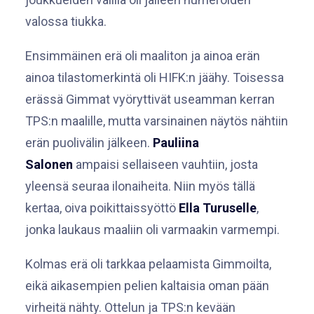
valossa tiukka.
Ensimmäinen erä oli maaliton ja ainoa erän
ainoa tilastomerkintä oli HIFK:n jäähy. Toisessa
erässä Gimmat vyöryttivät useamman kerran
TPS:n maalille, mutta varsinainen näytös nähtiin
erän puolivälin jälkeen.
Pauliina
Salonen
ampaisi sellaiseen vauhtiin, josta
yleensä seuraa ilonaiheita. Niin myös tällä
kertaa, oiva poikittaissyöttö
Ella Turuselle
,
jonka laukaus maaliin oli varmaakin varmempi.
Kolmas erä oli tarkkaa pelaamista Gimmoilta,
eikä aikasempien pelien kaltaisia oman pään
virheitä nähty. Ottelun ja TPS:n kevään