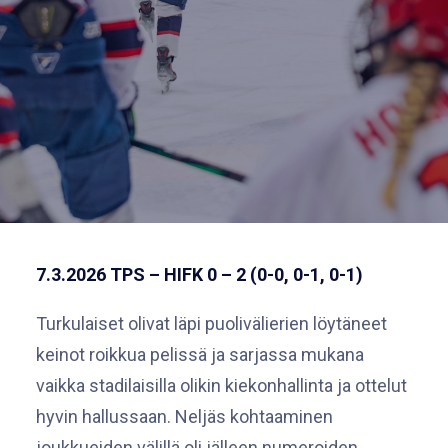
7.3.202
6
TPS – HIFK 0 – 2 (0-0, 0-1, 0-1)
Turkulaiset olivat läpi puolivälierien löytäneet
keinot roikkua pelissä ja sarjassa mukana
vaikka stadilaisilla olikin kiekonhallinta ja ottelut
hyvin hallussaan. Neljäs kohtaaminen
joukkueiden välillä oli jälleen numeroiden