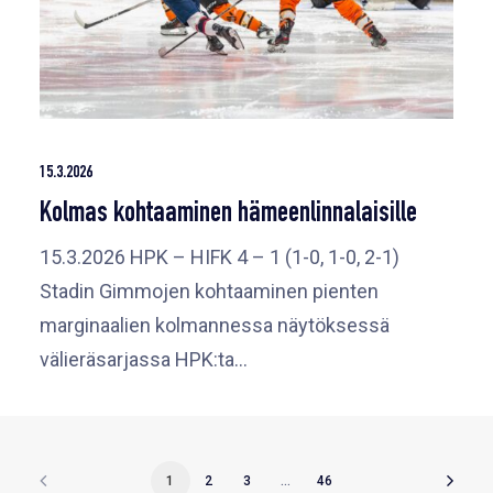
15.3.2026
Kolmas kohtaaminen hämeenlinnalaisille
15.3.2026 HPK – HIFK 4 – 1 (1-0, 1-0, 2-1)
Stadin Gimmojen kohtaaminen pienten
marginaalien kolmannessa näytöksessä
välieräsarjassa HPK:ta…
1
2
3
…
46