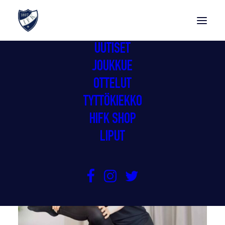
UUTISET
JOUKKUE
UUTISET
OTTELUT
TYTTÖKIEKKO
HIFK SHOP
LIPUT