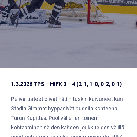
1.3.202
6
TPS – HIFK 3 – 4 (2-1, 1-0, 0-2, 0-1)
Pelivarusteet olivat hädin tuskin kuivuneet kun
Stadin Gimmat hyppäsivät bussiin kohteena
Turun Kupittaa. Puolivälierien toinen
kohtaaminen näiden kahden joukkueiden välillä
osoittautui kuin kopioksi ensimmäisestä. HIFK