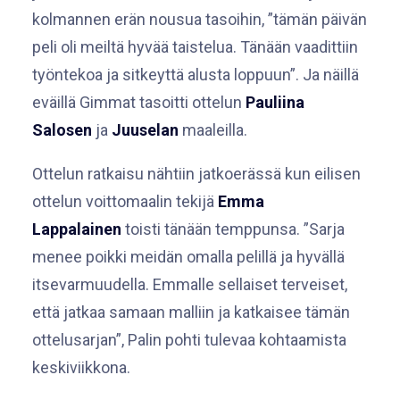
kolmannen erän nousua tasoihin, ”tämän päivän
peli oli meiltä hyvää taistelua. Tänään vaadittiin
työntekoa ja sitkeyttä alusta loppuun”. Ja näillä
eväillä Gimmat tasoitti ottelun
Pauliina
Salosen
ja
Juuselan
maaleilla.
Ottelun ratkaisu nähtiin jatkoerässä kun eilisen
ottelun voittomaalin tekijä
Emma
Lappalainen
toisti tänään temppunsa. ”Sarja
menee poikki meidän omalla pelillä ja hyvällä
itsevarmuudella. Emmalle sellaiset terveiset,
että jatkaa samaan malliin ja katkaisee tämän
ottelusarjan”, Palin pohti tulevaa kohtaamista
keskiviikkona.