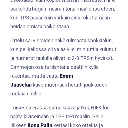
sai tehdä hurjan määrän töitä maaliensa eteen,
kun TPS pääsi kuin varkain aina rokottamaan
heidän omista paikoistaan.
Ottelu sai vieraiden näkökulmasta shokkialun,
kun pelikellossa oli vajaa viisi minuuttia kulunut
ja numerot taululla olivat jo 2-0 TPS:n hyväksi.
Gimmojen osalta tilanteita osattiin kyllä
rakentaa, mutta vasta
Emmi
Juuselan
kavennusmaali herätti joukkueen
mukaan peliin.
Toisessa erässä sama kaava jatkui, HIFK löi
päätä kiviseinään ja TPS teki maalin. Pelin
jälkeen
Ilona Palin
kertasi koko ottelua ja