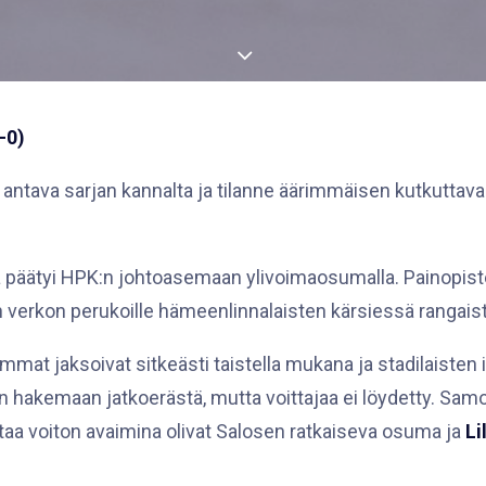
-0)
ntava sarjan kannalta ja tilanne äärimmäisen kutkuttava. 
a päätyi HPK:n johtoasemaan ylivoimaosumalla. Painopiste 
 verkon perukoille hämeenlinnalaisten kärsiessä rangais
at jaksoivat sitkeästi taistella mukana ja stadilaisten i
in hakemaan jatkoerästä, mutta voittajaa ei löydetty. Sam
kertaa voiton avaimina olivat Salosen ratkaiseva osuma ja
Li