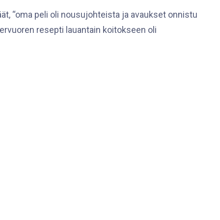
ät, “oma peli oli nousujohteista ja avaukset onnistu
vuoren resepti lauantain koitokseen oli