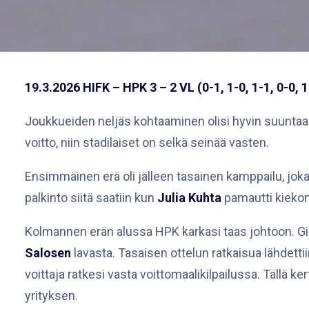
19.3.202
6
HIFK – HPK 3 – 2 VL (0-1, 1-0, 1-1, 0-0, 1
Joukkueiden neljäs kohtaaminen olisi hyvin suuntaa a
voitto, niin stadilaiset on selkä seinää vasten.
Ensimmäinen erä oli jälleen tasainen kamppailu, jok
palkinto siitä saatiin kun
Julia Kuhta
pamautti kiekon
Kolmannen erän alussa HPK karkasi taas johtoon. Gimm
Salosen
lavasta. Tasaisen ottelun ratkaisua lähdetti
voittaja ratkesi vasta voittomaalikilpailussa. Tällä 
yrityksen.