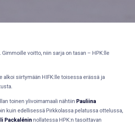
Gimmoille voitto, niin sarja on tasan – HPK:lle
alkoi siirtymään HIFK:lle toisessa erässä ja
tusta.
llan toinen ylivoimamaali nähtiin
Pauliina
oin kuin edellisessä Pirkkolassa pelatussa ottelussa,
lli Packalénin
nollatessa HPK:n tasoittavan