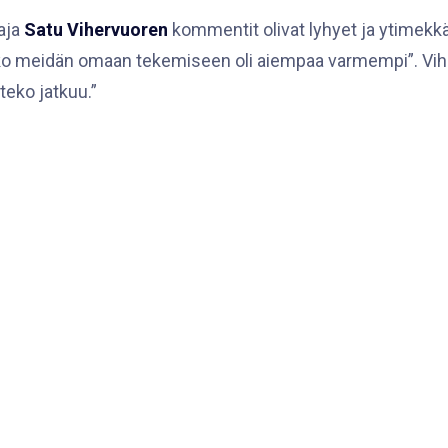
taja
Satu Vihervuoren
kommentit olivat lyhyet ja ytimekkä
ko meidän omaan tekemiseen oli aiempaa varmempi”. Viher
teko jatkuu.”