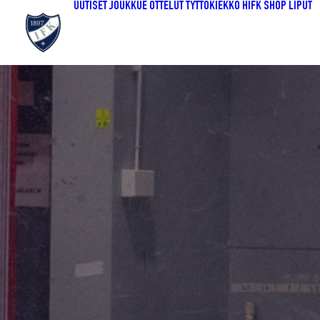
UUTISET
JOUKKUE
OTTELUT
TYTTÖKIEKKO
HIFK SHOP
LIPUT