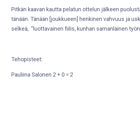
Pitkän kaavan kautta pelatun ottelun jälkeen puolus
tänään. Tänään [joukkueen] henkinen vahvuus ja us
selkeä, “luottavainen fiilis, kunhan samanlainen työn
Tehopisteet:
Pauliina Salonen 2 + 0 = 2
Emmi Juusela 0 + 2 = 2
Athéna Locatelli 0 + 2 = 2
Julia Kuhta 1 + 0 = 1