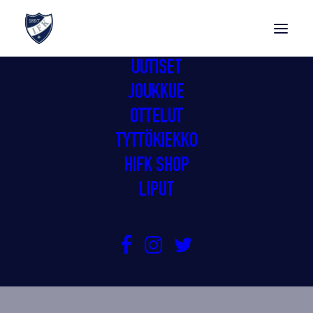
UUTISET
JOUKKUE
OTTELUT
TYTTÖKIEKKO
HIFK SHOP
LIPUT
NAISTEN LIIGASTA AURORALIIGA
15.8.2024