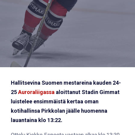
Hallitsevina Suomen mestareina kauden 24-
25
Auroraliigassa
aloittanut Stadin Gimmat
luistelee ensimmäistä kertaa oman
kotihallinsa Pirkkolan jäälle huomenna
lauantaina klo 13:22.
Ottelu Kiekko-Espoota vastaan alkaa klo 13:30,