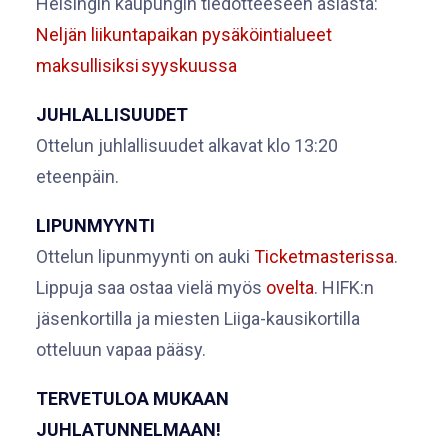
Helsingin kaupungin tiedotteeseen asiasta:
Neljän liikuntapaikan pysäköintialueet
maksullisiksi syyskuussa
JUHLALLISUUDET
Ottelun juhlallisuudet alkavat klo 13:20
eteenpäin.
LIPUNMYYNTI
Ottelun lipunmyynti on auki
Ticketmasterissa
.
Lippuja saa ostaa vielä myös
ovelta
. HIFK:n
jäsenkortilla ja miesten Liiga-kausikortilla
otteluun vapaa pääsy.
TERVETULOA MUKAAN
JUHLATUNNELMAAN!