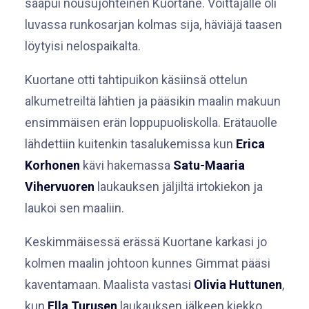
saapui nousujohteinen Kuortane. Voittajalle oli
luvassa runkosarjan kolmas sija, häviäjä taasen
löytyisi nelospaikalta.
Kuortane otti tahtipuikon käsiinsä ottelun
alkumetreiltä lähtien ja pääsikin maalin makuun
ensimmäisen erän loppupuoliskolla. Erätauolle
lähdettiin kuitenkin tasalukemissa kun
Erica
Korhonen
kävi hakemassa
Satu-Maaria
Vihervuoren
laukauksen jäljiltä irtokiekon ja
laukoi sen maaliin.
Keskimmäisessä erässä Kuortane karkasi jo
kolmen maalin johtoon kunnes Gimmat pääsi
kaventamaan. Maalista vastasi
Olivia Huttunen
,
kun
Ella Turusen
laukauksen jälkeen kiekko