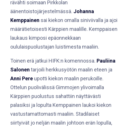
rävähti soimaan Pirkkolan
äänentoistojärjestelmässä.
Johanna
Kemppainen
sai kiekon omalla siniviivalla ja ajoi
määrätietoisesti Kärppien maalille. Kemppaisen
laukaus kimposi epäonnekkaan
oululaispuolustajan luistimesta maaliin.
Toinen erä jatkui HIFK:n komennossa.
Pauliina
Salonen
tarjoili herkkusyötön maalin eteen ja
Anni Pere
upotti kiekon maalin perukoille.
Ottelun puolivälissä Gimmojen ylivoimalla
Kärppien puolustus sahattiin näyttävästi
palasiksi ja lopulta Kemppainen laukoi kiekon
vastustamattomasti maaliin. Stadilaiset
siirtyivät jo neljän maalin johtoon erän lopulla,