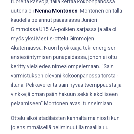
tuoreita kasvoja, tällä kertaa kokoonpanossa
uutena oli
Nenna Montonen
. Montonen on tällä
kaudella pelannut pääasiassa Juniori
Gimmoissa U15 AA-poikien sarjassa ja alla oli
myös yksi Mestis-ottelu Gimmojen
Akatemiassa. Nuori hyökkääjä teki energisen
ensiesiintymisen punapaidassa, johon ei oltu
keritty vielä edes nimeä ompelemaan. “Sain
varmistuksen olevani kokoonpanossa torstai-
iltana. Pelikavereilta sain hyvää tsemppausta ja
vinkkejä oman pään hakuun sekä kiekolliseen
pelaamiseen” Montonen avasi tunnelmiaan.
Ottelu alkoi stadilaisten kannalta mainiosti kun
jo ensimmäisellä peliminuutilla maalilaulu