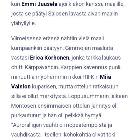
kun
Emmi Juusela
ajoi kiekon kanssa maalille,
josta se päätyi Salosen lavasta aivan maalin
ylähyllylle.
Viimeisessä erässä nähtiin vielä maali
kumpaankiin päätyyn. Gimmojen maalista
vastasi
Erica Korhonen
, jonka tarkka laukaus
ohitti Kärppävahdin. Kärppien kavennus puoli
minuuttia myöhemmin rikkoi HIFK:n
Miia
Vainion
kuparisen, mutta ottelun ratkaisuun
sillä ei ollut merkitystä. Loppusummerin jälkeen
Montosen ensimmäisen ottelun jännitys oli
purkautunut ja hän oli pelkkää hymyä.
“Auroraliigan vauhti oli nopeatempoista ja
vauhdikasta. Itselleni kohokohtia olivat toki