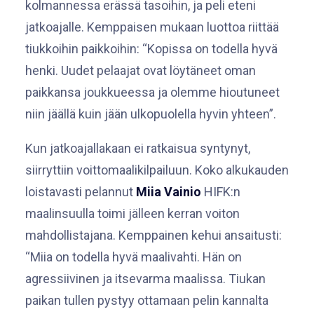
kolmannessa erässä tasoihin, ja peli eteni
jatkoajalle. Kemppaisen mukaan luottoa riittää
tiukkoihin paikkoihin: “Kopissa on todella hyvä
henki. Uudet pelaajat ovat löytäneet oman
paikkansa joukkueessa ja olemme hioutuneet
niin jäällä kuin jään ulkopuolella hyvin yhteen”.
Kun jatkoajallakaan ei ratkaisua syntynyt,
siirryttiin voittomaalikilpailuun. Koko alkukauden
loistavasti pelannut
Miia Vainio
HIFK:n
maalinsuulla toimi jälleen kerran voiton
mahdollistajana. Kemppainen kehui ansaitusti:
“Miia on todella hyvä maalivahti. Hän on
agressiivinen ja itsevarma maalissa. Tiukan
paikan tullen pystyy ottamaan pelin kannalta