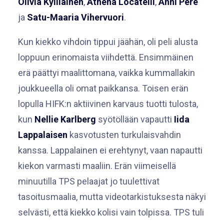
Olivia Kylliäinen
,
Athéna Locatelli
,
Anni Pere
ja
Satu-Maaria Vihervuori
.
Kun kiekko vihdoin tippui jäähän, oli peli alusta
loppuun erinomaista viihdettä. Ensimmäinen
erä päättyi maalittomana, vaikka kummallakin
joukkueella oli omat paikkansa. Toisen erän
lopulla HIFK:n aktiivinen karvaus tuotti tulosta,
kun
Nellie Karlberg
syötöllään vapautti
Iida
Lappalaisen
kasvotusten turkulaisvahdin
kanssa. Lappalainen ei erehtynyt, vaan napautti
kiekon varmasti maaliin. Erän viimeisellä
minuutilla TPS pelaajat jo tuulettivat
tasoitusmaalia, mutta videotarkistuksesta näkyi
selvästi, että kiekko kolisi vain tolpissa. TPS tuli