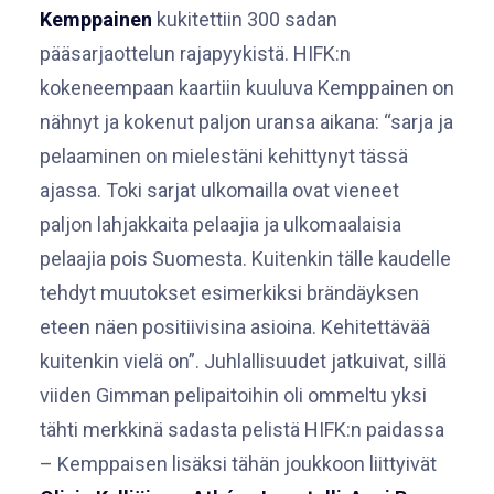
Kemppainen
kukitettiin 300 sadan
pääsarjaottelun rajapyykistä. HIFK:n
kokeneempaan kaartiin kuuluva Kemppainen on
nähnyt ja kokenut paljon uransa aikana: “sarja ja
pelaaminen on mielestäni kehittynyt tässä
ajassa. Toki sarjat ulkomailla ovat vieneet
paljon lahjakkaita pelaajia ja ulkomaalaisia
pelaajia pois Suomesta. Kuitenkin tälle kaudelle
tehdyt muutokset esimerkiksi brändäyksen
eteen näen positiivisina asioina. Kehitettävää
kuitenkin vielä on”. Juhlallisuudet jatkuivat, sillä
viiden Gimman pelipaitoihin oli ommeltu yksi
tähti merkkinä sadasta pelistä HIFK:n paidassa
– Kemppaisen lisäksi tähän joukkoon liittyivät