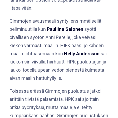
iltapäivään.
Gimmojen avausmaali syntyi ensimmäisellä
peliminuutilla kun
Pauliina Salonen
syötti
oivallisen syötön Anni Perelle, joka veivasi
kiekon varmasti maaliin. HIFK pääsi jo kahden
maalin johtoasemaan kun
Nelly Andersson
sai
kiekon siniviivalla, harhautti HPK puolustajan ja
laukoi todella upean vedon pienestä kulmasta
aivan maalin hattuhyllylle.
Toisessa erässä Gimmojen puolustus jatkoi
erittäin tiivistä pelaamista. HPK sai ajoittain
pitkiä pyörityksiä, mutta maaleja ei tehty
kumpaankaan päähän. Gimmojen puolustuksen