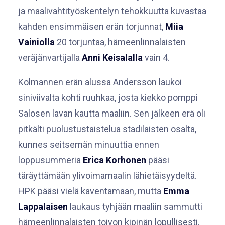
ja maalivahtityöskentelyn tehokkuutta kuvastaa
kahden ensimmäisen erän torjunnat,
Miia
Vainiolla
20 torjuntaa, hämeenlinnalaisten
veräjänvartijalla
Anni Keisalalla
vain 4.
Kolmannen erän alussa Andersson laukoi
siniviivalta kohti ruuhkaa, josta kiekko pomppi
Salosen lavan kautta maaliin. Sen jälkeen erä oli
pitkälti puolustustaistelua stadilaisten osalta,
kunnes seitsemän minuuttia ennen
loppusummeria
Erica Korhonen
pääsi
täräyttämään ylivoimamaalin lähietäisyydeltä.
HPK pääsi vielä kaventamaan, mutta
Emma
Lappalaisen
laukaus tyhjään maaliin sammutti
hämeenlinnalaisten toivon kipinän lopullisesti.