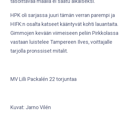
tasoittavaa maalia ei saatu aikaiseksi.
HPK oli sarjassa juuri tämän verran parempi ja
HIFK:n osalta katseet kääntyvät kohti lauantaita.
Gimmojen kevään viimeiseen peliin Pirkkolassa
vastaan luistelee Tampereen Ilves, voittajalle
tarjolla pronssiset mitalit.
MV Lilli Packalén 22 torjuntaa
Kuvat: Jarno Vilén