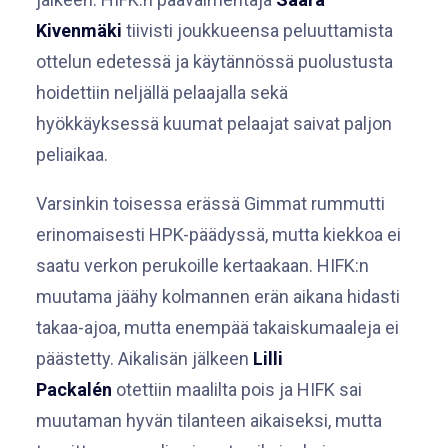
Kivenmäki
tiivisti joukkueensa peluuttamista
ottelun edetessä ja käytännössä puolustusta
hoidettiin neljällä pelaajalla sekä
hyökkäyksessä kuumat pelaajat saivat paljon
peliaikaa.
Varsinkin toisessa erässä Gimmat rummutti
erinomaisesti HPK-päädyssä, mutta kiekkoa ei
saatu verkon perukoille kertaakaan. HIFK:n
muutama jäähy kolmannen erän aikana hidasti
takaa-ajoa, mutta enempää takaiskumaaleja ei
päästetty. Aikalisän jälkeen
Lilli
Packalén
otettiin maalilta pois ja HIFK sai
muutaman hyvän tilanteen aikaiseksi, mutta