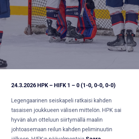
24.3.202
6
HPK – HIFK 1 – 0 (1-0, 0-0, 0-0)
Legengaarinen seiskapeli ratkaisi kahden
tasaisen joukkueen välisen mittelön. HPK sai
hyvän alun otteluun siirtymällä maalin
johtoasemaan reilun kahden peliminuutin
jälkeen. HIFK:n päävalmentaja
Saara