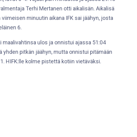
lmentaja Terhi Mertanen otti aikalisän. Aikalisä
n viimeisen minuutin aikana IFK sai jäähyn, josta
eläinen 6.
 maalivahtinsa ulos ja onnistui ajassa 51:04
lä yhden pitkän jäähyn, mutta onnistui pitämään
HIFK:lle kolme pistettä kotiin vietäväksi.