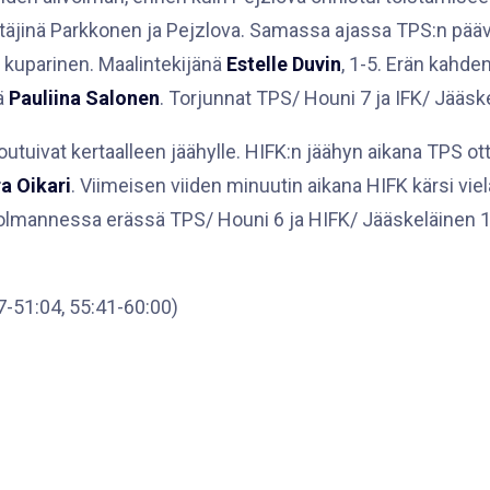
ttäjinä Parkkonen ja Pejzlova. Samassa ajassa TPS:n pääva
n kuparinen. Maalintekijänä
Estelle Duvin
, 1-5. Erän kahde
nä
Pauliina Salonen
. Torjunnat TPS/ Houni 7 ja IFK/ Jääsk
uivat kertaalleen jäähylle. HIFK:n jäähyn aikana TPS otti
a Oikari
. Viimeisen viiden minuutin aikana HIFK kärsi vie
olmannessa erässä TPS/ Houni 6 ja HIFK/ Jääskeläinen 11. 
7-51:04, 55:41-60:00)