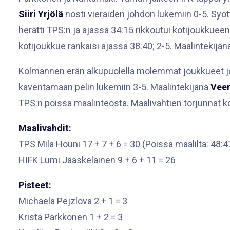
Siiri Yrjölä
nosti vieraiden johdon lukemiin 0-5. Syö
herätti TPS:n ja ajassa 34:15 rikkoutui kotijoukkuee
kotijoukkue rankaisi ajassa 38:40; 2-5. Maalintekijä
Kolmannen erän alkupuolella molemmat joukkueet jout
kaventamaan pelin lukemiin 3-5. Maalintekijänä
Veer
TPS:n poissa maalinteosta. Maalivahtien torjunnat k
Maalivahdit:
TPS Mila Houni 17 + 7 + 6 = 30 (Poissa maalilta: 48:4
HIFK Lumi Jääskeläinen 9 + 6 + 11 = 26
Pisteet:
Michaela Pejzlova 2 + 1 = 3
Krista Parkkonen 1 + 2 = 3