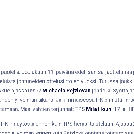
puolella. Joulukuun 11. päivänä edellisen sarjaottelunsa
luista johtuneiden ottelusiirtojen vuoksi. Turussa joukku
ukkue ajassa 09:57
Michaela Pejzlovan
johdolla. Syöttä
n kahden ylivoiman aikana. Jälkimmäisessä IFK onnistui, ma
entamaan. Maalivahtien torjunnat: TPS
Mila Houni
17 ja HI
K:n näytöstä ennen kuin TPS heräsi taisteluun. Ajassa
en alivoiman, ennen kuin Pejzlova onnistui toistamiseen; 