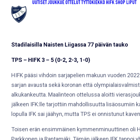
UUTISET
JOUKKUE
OTTELUT
TYTTÖKIEKKO
HIFK SHOP
LIPUT
Stadilaisilla Naisten Liigassa 77 päivän tauko
TPS – HIFK 3 – 5 (0-2, 2-3, 1-0)
HIFK pääsi vihdoin sarjapelien makuun vuoden 2022 
sarjan avausta sekä koronan että olympialaisvalmiste
alkukankeutta. Maalinteon ottelussa aloitti vierasjo
jälkeen IFK:lle tarjottiin mahdollisuutta lisäosumii
lopulla IFK sai jäähyn, mutta TPS ei onnistunut kav
Toisen erän ensimmäinen kymmenminuuttinen oli HIF
Parkkonen ja Rantamäki. Tämän jälkeen IFK tappoi yhd