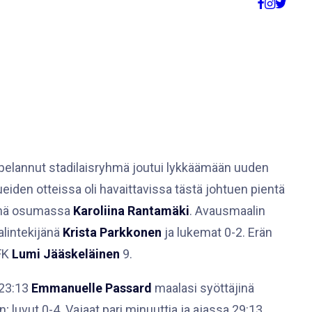
 pelannut stadilaisryhmä joutui lykkäämään uuden
eiden otteissa oli havaittavissa tästä johtuen pientä
jänä osumassa
Karoliina Rantamäki
. Avausmaalin
alintekijänä
Krista Parkkonen
ja lukemat 0-2. Erän
FK
Lumi Jääskeläinen
9.
 23:13
Emmanuelle Passard
maalasi syöttäjinä
luvut 0-4. Vajaat pari minuuttia ja ajassa 29:13