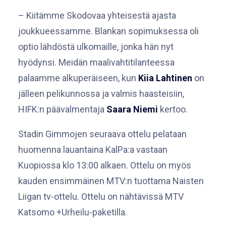
– Kiitämme Skodovaa yhteisestä ajasta
joukkueessamme. Blankan sopimuksessa oli
optio lähdöstä ulkomaille, jonka hän nyt
hyödynsi. Meidän maalivahtitilanteessa
palaamme alkuperäiseen, kun
Kiia Lahtinen
on
jälleen pelikunnossa ja valmis haasteisiin,
HIFK:n päävalmentaja
Saara Niemi
kertoo.
Stadin Gimmojen seuraava ottelu pelataan
huomenna lauantaina KalPa:a vastaan
Kuopiossa klo 13:00 alkaen. Ottelu on myös
kauden ensimmäinen MTV:n tuottama Naisten
Liigan tv-ottelu. Ottelu on nähtävissä MTV
Katsomo +Urheilu-paketilla.